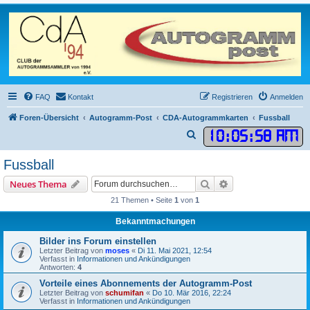
FAQ
Kontakt
Registrieren
Anmelden
Foren-Übersicht
Autogramm-Post
CDA-Autogrammkarten
Fussball
10
:
05
:
58 AM
S
u
Fussball
c
Suche
Erweiterte Suche
Neues Thema
h
21 Themen • Seite
1
von
1
e
Bekanntmachungen
Bilder ins Forum einstellen
Letzter Beitrag von
moses
«
Di 11. Mai 2021, 12:54
Verfasst in
Informationen und Ankündigungen
Antworten:
4
Vorteile eines Abonnements der Autogramm-Post
Letzter Beitrag von
schumifan
«
Do 10. Mär 2016, 22:24
Verfasst in
Informationen und Ankündigungen