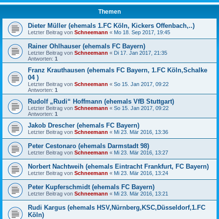
Themen
Dieter Müller (ehemals 1.FC Köln, Kickers Offenbach,..)
Letzter Beitrag von
Schneemann
«
Mo 18. Sep 2017, 19:45
Rainer Ohlhauser (ehemals FC Bayern)
Letzter Beitrag von
Schneemann
«
Di 17. Jan 2017, 21:35
Antworten:
1
Franz Krauthausen (ehemals FC Bayern, 1.FC Köln,Schalke
04 )
Letzter Beitrag von
Schneemann
«
So 15. Jan 2017, 09:22
Antworten:
1
Rudolf „Rudi“ Hoffmann (ehemals VfB Stuttgart)
Letzter Beitrag von
Schneemann
«
So 15. Jan 2017, 09:22
Antworten:
1
Jakob Drescher (ehemals FC Bayern)
Letzter Beitrag von
Schneemann
«
Mi 23. Mär 2016, 13:36
Peter Cestonaro (ehemals Darmstadt 98)
Letzter Beitrag von
Schneemann
«
Mi 23. Mär 2016, 13:27
Norbert Nachtweih (ehemals Eintracht Frankfurt, FC Bayern)
Letzter Beitrag von
Schneemann
«
Mi 23. Mär 2016, 13:24
Peter Kupferschmidt (ehemals FC Bayern)
Letzter Beitrag von
Schneemann
«
Mi 23. Mär 2016, 13:21
Rudi Kargus (ehemals HSV,Nürnberg,KSC,Düsseldorf,1.FC
Köln)