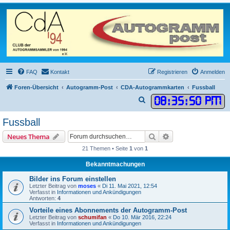
FAQ
Kontakt
Registrieren
Anmelden
Foren-Übersicht
Autogramm-Post
CDA-Autogrammkarten
Fussball
08
:
35
:
50 PM
S
u
Fussball
c
Suche
Erweiterte Suche
Neues Thema
h
21 Themen • Seite
1
von
1
e
Bekanntmachungen
Bilder ins Forum einstellen
Letzter Beitrag von
moses
«
Di 11. Mai 2021, 12:54
Verfasst in
Informationen und Ankündigungen
Antworten:
4
Vorteile eines Abonnements der Autogramm-Post
Letzter Beitrag von
schumifan
«
Do 10. Mär 2016, 22:24
Verfasst in
Informationen und Ankündigungen