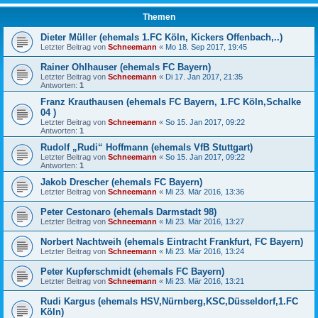
Themen
Dieter Müller (ehemals 1.FC Köln, Kickers Offenbach,..)
Letzter Beitrag von
Schneemann
«
Mo 18. Sep 2017, 19:45
Rainer Ohlhauser (ehemals FC Bayern)
Letzter Beitrag von
Schneemann
«
Di 17. Jan 2017, 21:35
Antworten:
1
Franz Krauthausen (ehemals FC Bayern, 1.FC Köln,Schalke
04 )
Letzter Beitrag von
Schneemann
«
So 15. Jan 2017, 09:22
Antworten:
1
Rudolf „Rudi“ Hoffmann (ehemals VfB Stuttgart)
Letzter Beitrag von
Schneemann
«
So 15. Jan 2017, 09:22
Antworten:
1
Jakob Drescher (ehemals FC Bayern)
Letzter Beitrag von
Schneemann
«
Mi 23. Mär 2016, 13:36
Peter Cestonaro (ehemals Darmstadt 98)
Letzter Beitrag von
Schneemann
«
Mi 23. Mär 2016, 13:27
Norbert Nachtweih (ehemals Eintracht Frankfurt, FC Bayern)
Letzter Beitrag von
Schneemann
«
Mi 23. Mär 2016, 13:24
Peter Kupferschmidt (ehemals FC Bayern)
Letzter Beitrag von
Schneemann
«
Mi 23. Mär 2016, 13:21
Rudi Kargus (ehemals HSV,Nürnberg,KSC,Düsseldorf,1.FC
Köln)