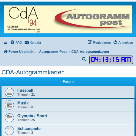
FAQ
Kontakt
Registrieren
Anmelden
Foren-Übersicht
Autogramm-Post
CDA-Autogrammkarten
04
:
13
:
15 AM
S
u
CDA-Autogrammkarten
c
h
Forum
e
Fussball
Themen:
21
Musik
Themen:
8
Olympia / Sport
Themen:
25
Schauspieler
Themen:
3