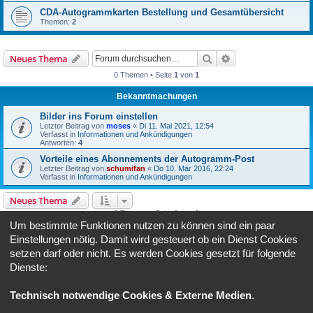
CDA-Autogrammkarten Bestellung und Gesamtübersicht
Themen:
2
Suche
Erweiterte Suche
Neues Thema
0 Themen • Seite
1
von
1
Bekanntmachungen
Bilder ins Forum einstellen
Letzter Beitrag von
moses
«
Di 11. Mai 2021, 12:54
Verfasst in
Informationen und Ankündigungen
Antworten:
4
Vorteile eines Abonnements der Autogramm-Post
Letzter Beitrag von
schumifan
«
Do 10. Mär 2016, 22:24
Verfasst in
Informationen und Ankündigungen
Neues Thema
0 Themen • Seite
1
von
1
Um bestimmte Funktionen nutzen zu können sind ein paar
Gehe zu
Einstellungen nötig. Damit wird gesteuert ob ein Dienst Cookies
setzen darf oder nicht. Es werden Cookies gesetzt für folgende
Dienste:
BERECHTIGUNGEN IN DIESEM FORUM
Du darfst
keine
neuen Themen in diesem Forum erstellen.
Du darfst
keine
Antworten zu Themen in diesem Forum erstellen.
Technisch notwendige Cookies & Externe Medien
.
Du darfst deine Beiträge in diesem Forum
nicht
ändern.
Du darfst deine Beiträge in diesem Forum
nicht
löschen.