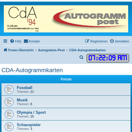
FAQ
Kontakt
Registrieren
Anmelden
Foren-Übersicht
Autogramm-Post
CDA-Autogrammkarten
07
:
22
:
09 AM
S
u
CDA-Autogrammkarten
c
h
Forum
e
Fussball
Themen:
21
Musik
Themen:
8
Olympia / Sport
Themen:
25
Schauspieler
Themen:
3