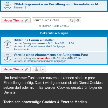
CDA-Autogrammkarten Bestellung und Gesamtübersicht
Themen:
2
Suche
Erweiterte Suche
Neues Thema
0 Themen • Seite
1
von
1
Bekanntmachungen
Bilder ins Forum einstellen
Letzter Beitrag von
moses
«
Di 11. Mai 2021, 12:54
Verfasst in
Informationen und Ankündigungen
Antworten:
4
Vorteile eines Abonnements der Autogramm-Post
Letzter Beitrag von
schumifan
«
Do 10. Mär 2016, 22:24
Verfasst in
Informationen und Ankündigungen
Neues Thema
0 Themen • Seite
1
von
1
Um bestimmte Funktionen nutzen zu können sind ein paar
Gehe zu
Einstellungen nötig. Damit wird gesteuert ob ein Dienst Cookies
setzen darf oder nicht. Es werden Cookies gesetzt für folgende
Dienste:
BERECHTIGUNGEN IN DIESEM FORUM
Du darfst
keine
neuen Themen in diesem Forum erstellen.
Du darfst
keine
Antworten zu Themen in diesem Forum erstellen.
Technisch notwendige Cookies & Externe Medien
.
Du darfst deine Beiträge in diesem Forum
nicht
ändern.
Du darfst deine Beiträge in diesem Forum
nicht
löschen.