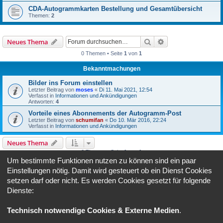
CDA-Autogrammkarten Bestellung und Gesamtübersicht
Themen:
2
Suche
Erweiterte Suche
Neues Thema
0 Themen • Seite
1
von
1
Bekanntmachungen
Bilder ins Forum einstellen
Letzter Beitrag von
moses
«
Di 11. Mai 2021, 12:54
Verfasst in
Informationen und Ankündigungen
Antworten:
4
Vorteile eines Abonnements der Autogramm-Post
Letzter Beitrag von
schumifan
«
Do 10. Mär 2016, 22:24
Verfasst in
Informationen und Ankündigungen
Neues Thema
0 Themen • Seite
1
von
1
Um bestimmte Funktionen nutzen zu können sind ein paar
Gehe zu
Einstellungen nötig. Damit wird gesteuert ob ein Dienst Cookies
setzen darf oder nicht. Es werden Cookies gesetzt für folgende
Dienste:
BERECHTIGUNGEN IN DIESEM FORUM
Du darfst
keine
neuen Themen in diesem Forum erstellen.
Du darfst
keine
Antworten zu Themen in diesem Forum erstellen.
Technisch notwendige Cookies & Externe Medien
.
Du darfst deine Beiträge in diesem Forum
nicht
ändern.
Du darfst deine Beiträge in diesem Forum
nicht
löschen.