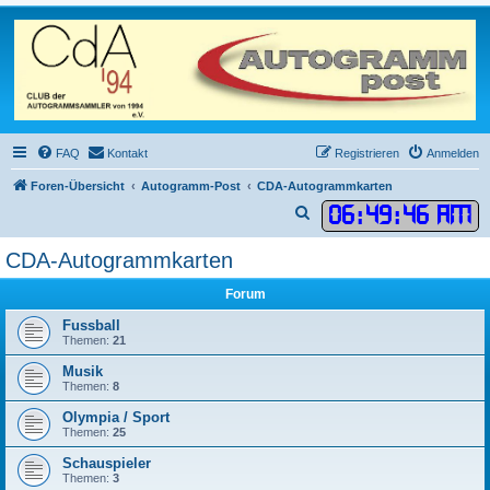
FAQ
Kontakt
Registrieren
Anmelden
Foren-Übersicht
Autogramm-Post
CDA-Autogrammkarten
06
:
49
:
46 AM
S
u
CDA-Autogrammkarten
c
h
Forum
e
Fussball
Themen:
21
Musik
Themen:
8
Olympia / Sport
Themen:
25
Schauspieler
Themen:
3