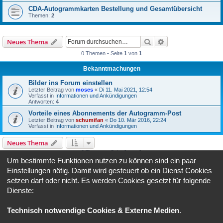
CDA-Autogrammkarten Bestellung und Gesamtübersicht
Themen:
2
Suche
Erweiterte Suche
Neues Thema
0 Themen • Seite
1
von
1
Bekanntmachungen
Bilder ins Forum einstellen
Letzter Beitrag von
moses
«
Di 11. Mai 2021, 12:54
Verfasst in
Informationen und Ankündigungen
Antworten:
4
Vorteile eines Abonnements der Autogramm-Post
Letzter Beitrag von
schumifan
«
Do 10. Mär 2016, 22:24
Verfasst in
Informationen und Ankündigungen
Neues Thema
0 Themen • Seite
1
von
1
Um bestimmte Funktionen nutzen zu können sind ein paar
Gehe zu
Einstellungen nötig. Damit wird gesteuert ob ein Dienst Cookies
setzen darf oder nicht. Es werden Cookies gesetzt für folgende
Dienste:
BERECHTIGUNGEN IN DIESEM FORUM
Du darfst
keine
neuen Themen in diesem Forum erstellen.
Du darfst
keine
Antworten zu Themen in diesem Forum erstellen.
Technisch notwendige Cookies & Externe Medien
.
Du darfst deine Beiträge in diesem Forum
nicht
ändern.
Du darfst deine Beiträge in diesem Forum
nicht
löschen.