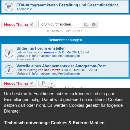
CDA-Autogrammkarten Bestellung und Gesamtübersicht
Themen:
2
Suche
Erweiterte Suche
Neues Thema
0 Themen • Seite
1
von
1
Bekanntmachungen
Bilder ins Forum einstellen
Letzter Beitrag von
moses
«
Di 11. Mai 2021, 12:54
Verfasst in
Informationen und Ankündigungen
Antworten:
4
Vorteile eines Abonnements der Autogramm-Post
Letzter Beitrag von
schumifan
«
Do 10. Mär 2016, 22:24
Verfasst in
Informationen und Ankündigungen
Neues Thema
0 Themen • Seite
1
von
1
Um bestimmte Funktionen nutzen zu können sind ein paar
Gehe zu
Einstellungen nötig. Damit wird gesteuert ob ein Dienst Cookies
setzen darf oder nicht. Es werden Cookies gesetzt für folgende
Dienste:
BERECHTIGUNGEN IN DIESEM FORUM
Du darfst
keine
neuen Themen in diesem Forum erstellen.
Du darfst
keine
Antworten zu Themen in diesem Forum erstellen.
Technisch notwendige Cookies & Externe Medien
.
Du darfst deine Beiträge in diesem Forum
nicht
ändern.
Du darfst deine Beiträge in diesem Forum
nicht
löschen.