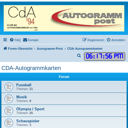
FAQ
Kontakt
Registrieren
Anmelden
Foren-Übersicht
Autogramm-Post
CDA-Autogrammkarten
06
:
17
:
56 PM
S
u
CDA-Autogrammkarten
c
h
Forum
e
Fussball
Themen:
21
Musik
Themen:
8
Olympia / Sport
Themen:
25
Schauspieler
Themen:
3