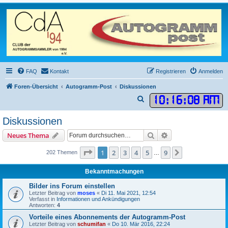
FAQ
Kontakt
Registrieren
Anmelden
Foren-Übersicht
Autogramm-Post
Diskussionen
10
:
16
:
08 AM
S
u
Diskussionen
c
Suche
Erweiterte Suche
Neues Thema
h
e
Seite
1
von
9
1
2
3
4
5
9
Nächste
202 Themen
…
Bekanntmachungen
Bilder ins Forum einstellen
Letzter Beitrag von
moses
«
Di 11. Mai 2021, 12:54
Verfasst in
Informationen und Ankündigungen
Antworten:
4
Vorteile eines Abonnements der Autogramm-Post
Letzter Beitrag von
schumifan
«
Do 10. Mär 2016, 22:24