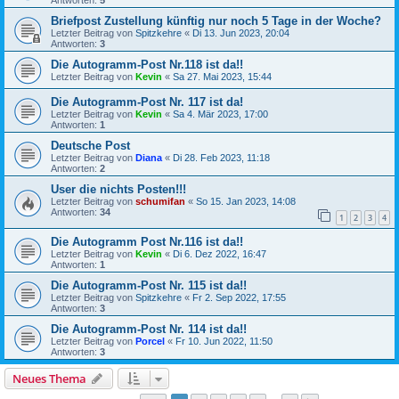
Antworten:
5
Briefpost Zustellung künftig nur noch 5 Tage in der Woche?
Letzter Beitrag von
Spitzkehre
«
Di 13. Jun 2023, 20:04
Antworten:
3
Die Autogramm-Post Nr.118 ist da!!
Letzter Beitrag von
Kevin
«
Sa 27. Mai 2023, 15:44
Die Autogramm-Post Nr. 117 ist da!
Letzter Beitrag von
Kevin
«
Sa 4. Mär 2023, 17:00
Antworten:
1
Deutsche Post
Letzter Beitrag von
Diana
«
Di 28. Feb 2023, 11:18
Antworten:
2
User die nichts Posten!!!
Letzter Beitrag von
schumifan
«
So 15. Jan 2023, 14:08
Antworten:
34
1
2
3
4
Die Autogramm Post Nr.116 ist da!!
Letzter Beitrag von
Kevin
«
Di 6. Dez 2022, 16:47
Antworten:
1
Die Autogramm-Post Nr. 115 ist da!!
Letzter Beitrag von
Spitzkehre
«
Fr 2. Sep 2022, 17:55
Antworten:
3
Die Autogramm-Post Nr. 114 ist da!!
Letzter Beitrag von
Porcel
«
Fr 10. Jun 2022, 11:50
Antworten:
3
Neues Thema