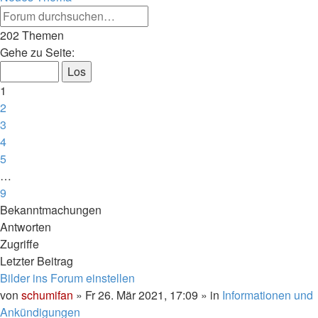
Erweiterte
Suche
Suche
202 Themen
Seite
Gehe zu Seite:
1
von
1
9
2
3
4
5
…
9
Nächste
Bekanntmachungen
Antworten
Zugriffe
Letzter Beitrag
Bilder ins Forum einstellen
von
schumifan
»
Fr 26. Mär 2021, 17:09
» in
Informationen und
Ankündigungen