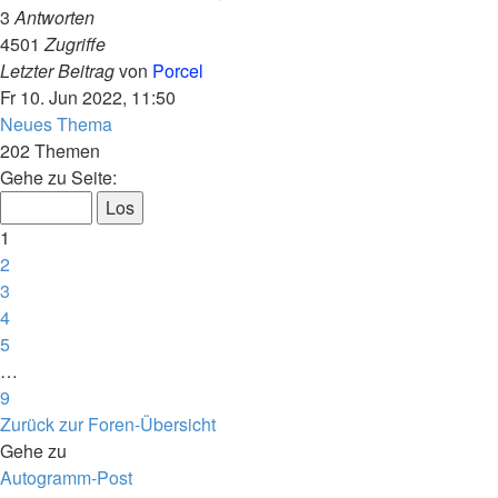
3
Antworten
4501
Zugriffe
Letzter Beitrag
von
Porcel
Fr 10. Jun 2022, 11:50
Neues Thema
202 Themen
Seite
Gehe zu Seite:
1
von
1
9
2
3
4
5
…
9
Nächste
Zurück zur Foren-Übersicht
Gehe zu
Autogramm-Post