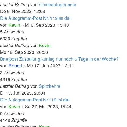
Letzter Beitrag
von
nicoleautogramme
Do 9. Nov 2023, 12:03
Die Autogramm-Post Nr. 119 ist da!!
von
Kevin
»
Mi 6. Sep 2023, 15:48
5
Antworten
6039
Zugriffe
Letzter Beitrag
von
Kevin
Mo 18. Sep 2023, 20:56
Briefpost Zustellung künftig nur noch 5 Tage in der Woche?
von
Robert
»
Mo 12. Jun 2023, 13:11
3
Antworten
4319
Zugriffe
Letzter Beitrag
von
Spitzkehre
Di 13. Jun 2023, 20:04
Die Autogramm-Post Nr.118 ist da!!
von
Kevin
»
Sa 27. Mai 2023, 15:44
0
Antworten
4149
Zugriffe
Letzter Beitrag
von
Kevin