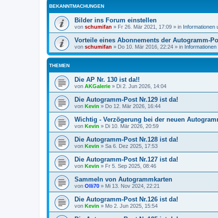
BEKANNTMACHUNGEN
Bilder ins Forum einstellen
von
schumifan
»
Fr 26. Mär 2021, 17:09
» in
Informationen
Vorteile eines Abonnements der Autogramm-Po
von
schumifan
»
Do 10. Mär 2016, 22:24
» in
Informationen
THEMEN
Die AP Nr. 130 ist da!!
von
AKGalerie
»
Di 2. Jun 2026, 14:04
Die Autogramm-Post Nr.129 ist da!
von
Kevin
»
Do 12. Mär 2026, 16:44
Wichtig - Verzögerung bei der neuen Autogra
von
Kevin
»
Di 10. Mär 2026, 20:59
Die Autogramm-Post Nr.128 ist da!
von
Kevin
»
Sa 6. Dez 2025, 17:53
Die Autogramm-Post Nr.127 ist da!
von
Kevin
»
Fr 5. Sep 2025, 08:46
Sammeln von Autogrammkarten
von
Olli70
»
Mi 13. Nov 2024, 22:21
Die Autogramm-Post Nr.126 ist da!
von
Kevin
»
Mo 2. Jun 2025, 15:54