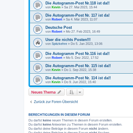
Die Autogramm-Post Nr.118 ist da!!
von
Kevin
»
Sa 27. Mai 2023, 15:44
Die Autogramm-Post Nr. 117 ist da!
von
Robert
»
Sa 4. Mär 2023, 11:07
Deutsche Post
von
Robert
»
Mo 27. Feb 2023, 16:49
User die nichts Posten!!!
von
Spitzkehre
»
Do 5. Jan 2023, 13:06
Die Autogramm Post Nr.116 ist da!!
von
Robert
»
Mo 5. Dez 2022, 17:52
Die Autogramm-Post Nr. 115 ist da!!
von
Kevin
»
Do 1. Sep 2022, 15:38
Die Autogramm-Post Nr. 114 ist da!!
von
Kevin
»
Do 9. Jun 2022, 15:40
Neues Thema
Zurück zur Foren-Übersicht
BERECHTIGUNGEN IN DIESEM FORUM
Du darfst
keine
neuen Themen in diesem Forum erstellen.
Du darfst
keine
Antworten zu Themen in diesem Forum erstellen.
Du darfst deine Beiträge in diesem Forum
nicht
ändern.
Du darfst deine Beiträge in diesem Forum
nicht
löschen.