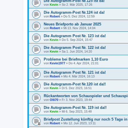
Die Autogramm-Post Nr.125 ist da!
von
Kevin
»
So 2. Mär 2025, 17:26
Die Autogramm-Post Nr.124 ist da!
von
Robert
»
Do 5. Dez 2024, 12:59
Neues Briefporto ab Januar 2025
von
Robert
»
Mi 13. Nov 2024, 14:04
Die Autogramm Post Nr. 123 ist da!
von
Kevin
»
Do 5. Sep 2024, 15:47
Die Autogramm Post Nr. 122 ist da!
von
Kevin
»
Sa 1. Jun 2024, 14:20
Probleme bei Briefmarken 1,10 Euro
von
Kevin1977
»
Do 4. Apr 2024, 21:01
Die Autogramm Post Nr. 121 ist da!
von
Robert
»
Mo 4. Mär 2024, 16:13
Die Autogramm-Post Nr.120 ist da!!
von
Kevin
»
Di 5. Dez 2023, 16:51
Rückantworten von Schauspieler und Schauspi
von
Olli70
»
Fr 3. Nov 2023, 19:44
Die Autogramm-Post Nr. 119 ist da!!
von
Kevin
»
Mi 6. Sep 2023, 15:48
Briefpost Zustellung künftig nur noch 5 Tage i
von
Robert
»
Mo 12. Jun 2023, 13:11