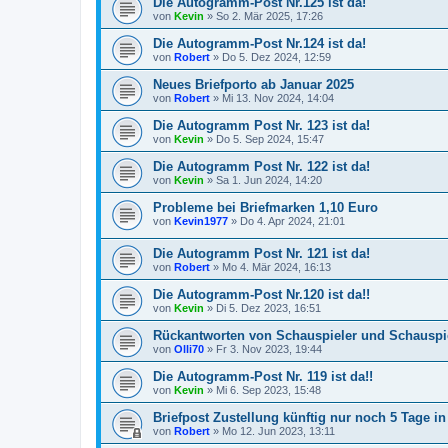
Die Autogramm-Post Nr.125 ist da!
von
Kevin
»
So 2. Mär 2025, 17:26
Die Autogramm-Post Nr.124 ist da!
von
Robert
»
Do 5. Dez 2024, 12:59
Neues Briefporto ab Januar 2025
von
Robert
»
Mi 13. Nov 2024, 14:04
Die Autogramm Post Nr. 123 ist da!
von
Kevin
»
Do 5. Sep 2024, 15:47
Die Autogramm Post Nr. 122 ist da!
von
Kevin
»
Sa 1. Jun 2024, 14:20
Probleme bei Briefmarken 1,10 Euro
von
Kevin1977
»
Do 4. Apr 2024, 21:01
Die Autogramm Post Nr. 121 ist da!
von
Robert
»
Mo 4. Mär 2024, 16:13
Die Autogramm-Post Nr.120 ist da!!
von
Kevin
»
Di 5. Dez 2023, 16:51
Rückantworten von Schauspieler und Schauspi
von
Olli70
»
Fr 3. Nov 2023, 19:44
Die Autogramm-Post Nr. 119 ist da!!
von
Kevin
»
Mi 6. Sep 2023, 15:48
Briefpost Zustellung künftig nur noch 5 Tage i
von
Robert
»
Mo 12. Jun 2023, 13:11