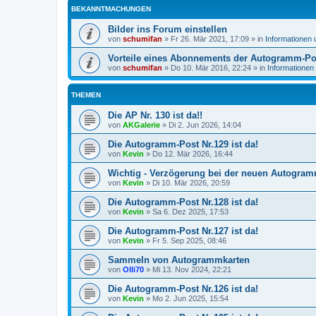
BEKANNTMACHUNGEN
Bilder ins Forum einstellen
von
schumifan
»
Fr 26. Mär 2021, 17:09
» in
Informationen
Vorteile eines Abonnements der Autogramm-Po
von
schumifan
»
Do 10. Mär 2016, 22:24
» in
Informationen
THEMEN
Die AP Nr. 130 ist da!!
von
AKGalerie
»
Di 2. Jun 2026, 14:04
Die Autogramm-Post Nr.129 ist da!
von
Kevin
»
Do 12. Mär 2026, 16:44
Wichtig - Verzögerung bei der neuen Autogra
von
Kevin
»
Di 10. Mär 2026, 20:59
Die Autogramm-Post Nr.128 ist da!
von
Kevin
»
Sa 6. Dez 2025, 17:53
Die Autogramm-Post Nr.127 ist da!
von
Kevin
»
Fr 5. Sep 2025, 08:46
Sammeln von Autogrammkarten
von
Olli70
»
Mi 13. Nov 2024, 22:21
Die Autogramm-Post Nr.126 ist da!
von
Kevin
»
Mo 2. Jun 2025, 15:54