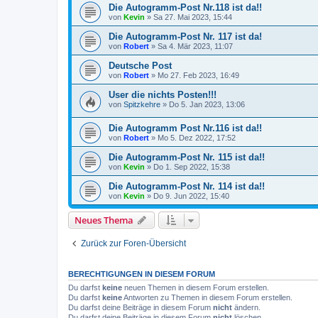
Die Autogramm-Post Nr.118 ist da!!
von
Kevin
»
Sa 27. Mai 2023, 15:44
Die Autogramm-Post Nr. 117 ist da!
von
Robert
»
Sa 4. Mär 2023, 11:07
Deutsche Post
von
Robert
»
Mo 27. Feb 2023, 16:49
User die nichts Posten!!!
von
Spitzkehre
»
Do 5. Jan 2023, 13:06
Die Autogramm Post Nr.116 ist da!!
von
Robert
»
Mo 5. Dez 2022, 17:52
Die Autogramm-Post Nr. 115 ist da!!
von
Kevin
»
Do 1. Sep 2022, 15:38
Die Autogramm-Post Nr. 114 ist da!!
von
Kevin
»
Do 9. Jun 2022, 15:40
Neues Thema
Zurück zur Foren-Übersicht
BERECHTIGUNGEN IN DIESEM FORUM
Du darfst
keine
neuen Themen in diesem Forum erstellen.
Du darfst
keine
Antworten zu Themen in diesem Forum erstellen.
Du darfst deine Beiträge in diesem Forum
nicht
ändern.
Du darfst deine Beiträge in diesem Forum
nicht
löschen.