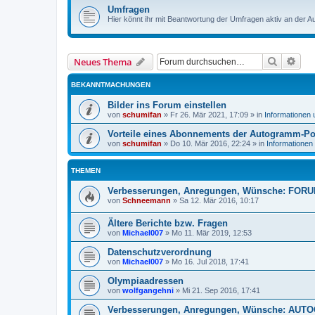
Umfragen
Hier könnt ihr mit Beantwortung der Umfragen aktiv an der A
Suche
Erwe
Neues Thema
BEKANNTMACHUNGEN
Bilder ins Forum einstellen
von
schumifan
»
Fr 26. Mär 2021, 17:09
» in
Informationen
Vorteile eines Abonnements der Autogramm-Po
von
schumifan
»
Do 10. Mär 2016, 22:24
» in
Informationen
THEMEN
Verbesserungen, Anregungen, Wünsche: FOR
von
Schneemann
»
Sa 12. Mär 2016, 10:17
Ältere Berichte bzw. Fragen
von
Michael007
»
Mo 11. Mär 2019, 12:53
Datenschutzverordnung
von
Michael007
»
Mo 16. Jul 2018, 17:41
Olympiaadressen
von
wolfgangehni
»
Mi 21. Sep 2016, 17:41
Verbesserungen, Anregungen, Wünsche: AU