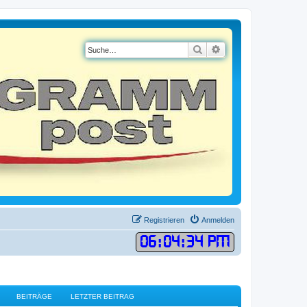
Suche
Erweiterte Suche
Registrieren
Anmelden
06
:
04
:
34 PM
BEITRÄGE
LETZTER BEITRAG