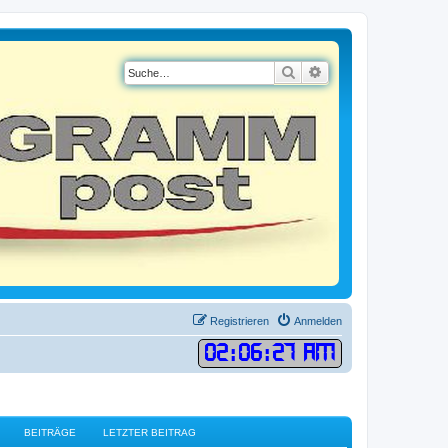
Suche
Erweiterte Suche
Registrieren
Anmelden
02
:
06
:
28 AM
BEITRÄGE
LETZTER BEITRAG