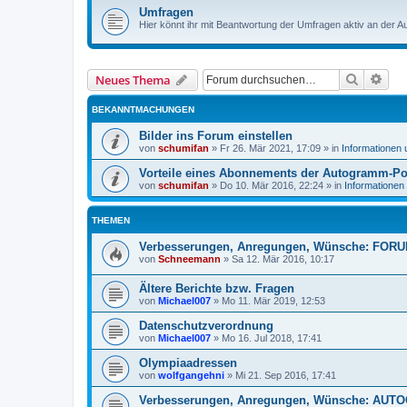
Umfragen
Hier könnt ihr mit Beantwortung der Umfragen aktiv an der A
Suche
Erwe
Neues Thema
BEKANNTMACHUNGEN
Bilder ins Forum einstellen
von
schumifan
»
Fr 26. Mär 2021, 17:09
» in
Informationen
Vorteile eines Abonnements der Autogramm-Po
von
schumifan
»
Do 10. Mär 2016, 22:24
» in
Informationen
THEMEN
Verbesserungen, Anregungen, Wünsche: FOR
von
Schneemann
»
Sa 12. Mär 2016, 10:17
Ältere Berichte bzw. Fragen
von
Michael007
»
Mo 11. Mär 2019, 12:53
Datenschutzverordnung
von
Michael007
»
Mo 16. Jul 2018, 17:41
Olympiaadressen
von
wolfgangehni
»
Mi 21. Sep 2016, 17:41
Verbesserungen, Anregungen, Wünsche: AU