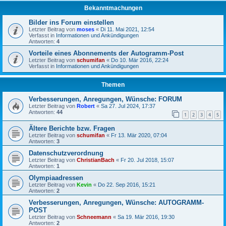
Bekanntmachungen
Bilder ins Forum einstellen
Letzter Beitrag von
moses
«
Di 11. Mai 2021, 12:54
Verfasst in
Informationen und Ankündigungen
Antworten:
4
Vorteile eines Abonnements der Autogramm-Post
Letzter Beitrag von
schumifan
«
Do 10. Mär 2016, 22:24
Verfasst in
Informationen und Ankündigungen
Themen
Verbesserungen, Anregungen, Wünsche: FORUM
Letzter Beitrag von
Robert
«
Sa 27. Jul 2024, 17:37
Antworten:
44
1
2
3
4
5
Ältere Berichte bzw. Fragen
Letzter Beitrag von
schumifan
«
Fr 13. Mär 2020, 07:04
Antworten:
3
Datenschutzverordnung
Letzter Beitrag von
ChristianBach
«
Fr 20. Jul 2018, 15:07
Antworten:
1
Olympiaadressen
Letzter Beitrag von
Kevin
«
Do 22. Sep 2016, 15:21
Antworten:
2
Verbesserungen, Anregungen, Wünsche: AUTOGRAMM-
POST
Letzter Beitrag von
Schneemann
«
Sa 19. Mär 2016, 19:30
Antworten:
2