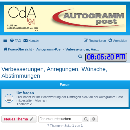
FAQ
Kontakt
Registrieren
Anmelden
Foren-Übersicht
Autogramm-Post
Verbesserungen, Anregungen, Wünsche, Abstimmungen
08
:
06
:
20 PM
S
u
Verbesserungen, Anregungen, Wünsche,
c
Abstimmungen
h
e
Forum
Umfragen
Hier könnt ihr mit Beantwortung der Umfragen aktiv an der Autogramm-Post
mitgestalten. Also ran!
Themen:
2
Suche
Erweiterte Suche
Neues Thema
7 Themen • Seite
1
von
1