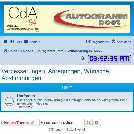
FAQ
Kontakt
Registrieren
Anmelden
Foren-Übersicht
Autogramm-Post
Verbesserungen, Anregungen, Wünsche, Abstimmungen
03
:
52
:
35 PM
S
u
Verbesserungen, Anregungen, Wünsche,
c
Abstimmungen
h
e
Forum
Umfragen
Hier könnt ihr mit Beantwortung der Umfragen aktiv an der Autogramm-Post
mitgestalten. Also ran!
Themen:
2
Suche
Erweiterte Suche
Neues Thema
7 Themen • Seite
1
von
1