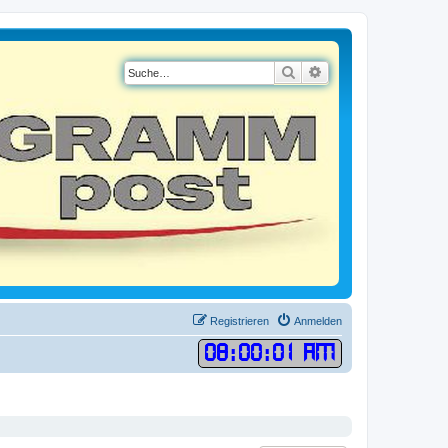
Suche
Erweiterte Suche
Registrieren
Anmelden
08
:
00
:
01 AM