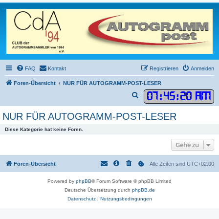
FAQ
Kontakt
Registrieren
Anmelden
Foren-Übersicht
NUR FÜR AUTOGRAMM-POST-LESER
07
:
45
:
20 AM
S
u
NUR FÜR AUTOGRAMM-POST-LESER
c
Diese Kategorie hat keine Foren.
h
e
Gehe zu
Foren-Übersicht
Alle Zeiten sind
UTC+02:00
Powered by
phpBB
® Forum Software © phpBB Limited
Deutsche Übersetzung durch
phpBB.de
Datenschutz
|
Nutzungsbedingungen