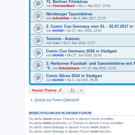
71. Berliner Filmbörse
von
ChristianBach
»
Mo 1. Mai 2017, 19:51
Nürnberger Tauschbörse
von
schumifan
»
Mo 6. Mär 2017, 22:23
2. Comic Con Germany vom 01. - 02.07.2017 in S
von
blofeld
»
So 27. Nov 2016, 13:51
Termine - Autoren
von
Gabi
»
Sa 3. Sep 2016, 12:27
Comic Con Germany 2016 in Stuttgart
von
blofeld
»
Mo 27. Jun 2016, 20:00
3. Herborner Fussball- und Sammlerbörse mit
von
Schneemann
»
Fr 13. Mai 2016, 12:33
Comic Börse 2016 in Stuttgart
von
blofeld
»
Sa 4. Jul 2015, 08:48
Neues Thema
Zurück zur Foren-Übersicht
BERECHTIGUNGEN IN DIESEM FORUM
Du darfst
keine
neuen Themen in diesem Forum erstellen.
Du darfst
keine
Antworten zu Themen in diesem Forum erstellen.
Du darfst deine Beiträge in diesem Forum
nicht
ändern.
Du darfst deine Beiträge in diesem Forum
nicht
löschen.