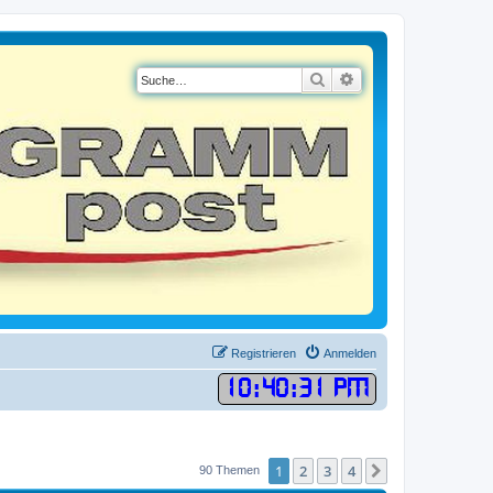
Suche
Erweiterte Suche
Registrieren
Anmelden
10
:
40
:
32 PM
1
2
3
4
Nächste
90 Themen