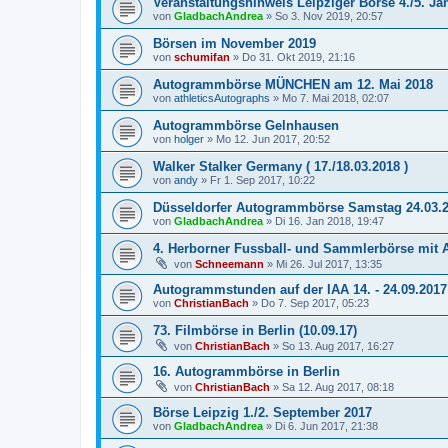
Veranstaltungshinweis Leipziger Börse 4./5. Ja
von
GladbachAndrea
»
So 3. Nov 2019, 20:57
Börsen im November 2019
von
schumifan
»
Do 31. Okt 2019, 21:16
Autogrammbörse MÜNCHEN am 12. Mai 2018
von
athleticsAutographs
»
Mo 7. Mai 2018, 02:07
Autogrammbörse Gelnhausen
von
holger
»
Mo 12. Jun 2017, 20:52
Walker Stalker Germany ( 17./18.03.2018 )
von
andy
»
Fr 1. Sep 2017, 10:22
Düsseldorfer Autogrammbörse Samstag 24.03.
von
GladbachAndrea
»
Di 16. Jan 2018, 19:47
4. Herborner Fussball- und Sammlerbörse mit
von
Schneemann
»
Mi 26. Jul 2017, 13:35
Autogrammstunden auf der IAA 14. - 24.09.2017 
von
ChristianBach
»
Do 7. Sep 2017, 05:23
73. Filmbörse in Berlin (10.09.17)
von
ChristianBach
»
So 13. Aug 2017, 16:27
16. Autogrammbörse in Berlin
von
ChristianBach
»
Sa 12. Aug 2017, 08:18
Börse Leipzig 1./2. September 2017
von
GladbachAndrea
»
Di 6. Jun 2017, 21:38