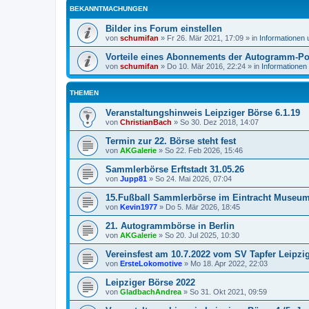
BEKANNTMACHUNGEN
Bilder ins Forum einstellen
von
schumifan
»
Fr 26. Mär 2021, 17:09
» in
Informationen
Vorteile eines Abonnements der Autogramm-Po
von
schumifan
»
Do 10. Mär 2016, 22:24
» in
Informationen
THEMEN
Veranstaltungshinweis Leipziger Börse 6.1.19
von
ChristianBach
»
So 30. Dez 2018, 14:07
Termin zur 22. Börse steht fest
von
AKGalerie
»
So 22. Feb 2026, 15:46
Sammlerbörse Erftstadt 31.05.26
von
Jupp81
»
So 24. Mai 2026, 07:04
15.Fußball Sammlerbörse im Eintracht Museu
von
Kevin1977
»
Do 5. Mär 2026, 18:45
21. Autogrammbörse in Berlin
von
AKGalerie
»
So 20. Jul 2025, 10:30
Vereinsfest am 10.7.2022 vom SV Tapfer Leipzi
von
ErsteLokomotive
»
Mo 18. Apr 2022, 22:03
Leipziger Börse 2022
von
GladbachAndrea
»
So 31. Okt 2021, 09:59