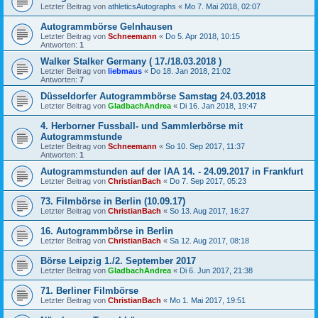
Letzter Beitrag von
athleticsAutographs
«
Mo 7. Mai 2018, 02:07
Autogrammbörse Gelnhausen
Letzter Beitrag von
Schneemann
«
Do 5. Apr 2018, 10:15
Antworten:
1
Walker Stalker Germany ( 17./18.03.2018 )
Letzter Beitrag von
liebmaus
«
Do 18. Jan 2018, 21:02
Antworten:
7
Düsseldorfer Autogrammbörse Samstag 24.03.2018
Letzter Beitrag von
GladbachAndrea
«
Di 16. Jan 2018, 19:47
4. Herborner Fussball- und Sammlerbörse mit
Autogrammstunde
Letzter Beitrag von
Schneemann
«
So 10. Sep 2017, 11:37
Antworten:
1
Autogrammstunden auf der IAA 14. - 24.09.2017 in Frankfurt
Letzter Beitrag von
ChristianBach
«
Do 7. Sep 2017, 05:23
73. Filmbörse in Berlin (10.09.17)
Letzter Beitrag von
ChristianBach
«
So 13. Aug 2017, 16:27
16. Autogrammbörse in Berlin
Letzter Beitrag von
ChristianBach
«
Sa 12. Aug 2017, 08:18
Börse Leipzig 1./2. September 2017
Letzter Beitrag von
GladbachAndrea
«
Di 6. Jun 2017, 21:38
71. Berliner Filmbörse
Letzter Beitrag von
ChristianBach
«
Mo 1. Mai 2017, 19:51