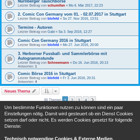
Nürnberger Tauschbörse
Letzter Beitrag von
schumifan
«
Mo 6. Mär 2017, 22:23
2. Comic Con Germany vom 01. - 02.07.2017 in Stuttgart
Letzter Beitrag von
blofeld
«
So 27. Nov 2016, 13:51
Termine - Autoren
Letzter Beitrag von
Gabi
«
Sa 3. Sep 2016, 12:27
Comic Con Germany 2016 in Stuttgart
Letzter Beitrag von
blofeld
«
Mo 27. Jun 2016, 20:00
3. Herborner Fussball- und Sammlerbörse mit
Autogrammstunde
Letzter Beitrag von
Schneemann
«
Do 16. Jun 2016, 20:13
Antworten:
1
Comic Börse 2016 in Stuttgart
Letzter Beitrag von
blofeld
«
Fr 3. Jun 2016, 20:31
Antworten:
4
Neues Thema
1
2
3
4
Nächste
90 Themen
Um bestimmte Funktionen nutzen zu können sind ein paar
Gehe zu
Einstellungen nötig. Damit wird gesteuert ob ein Dienst Cookies
setzen darf oder nicht. Es werden Cookies gesetzt für folgende
Dienste:
BERECHTIGUNGEN IN DIESEM FORUM
Du darfst
keine
neuen Themen in diesem Forum erstellen.
Du darfst
keine
Antworten zu Themen in diesem Forum erstellen.
Technisch notwendige Cookies & Externe Medien
.