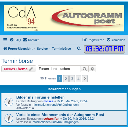
FAQ
Kontakt
Registrieren
Anmelden
03
:
32
:
07 PM
S
Foren-Übersicht
Service
Terminbörse
u
Terminbörse
c
Suche
Erweiterte Suche
Neues Thema
h
e
1
2
3
4
Nächste
90 Themen
Bekanntmachungen
Bilder ins Forum einstellen
Letzter Beitrag von
moses
«
Di 11. Mai 2021, 12:54
Verfasst in
Informationen und Ankündigungen
Antworten:
4
Vorteile eines Abonnements der Autogramm-Post
Letzter Beitrag von
schumifan
«
Do 10. Mär 2016, 22:24
Verfasst in
Informationen und Ankündigungen