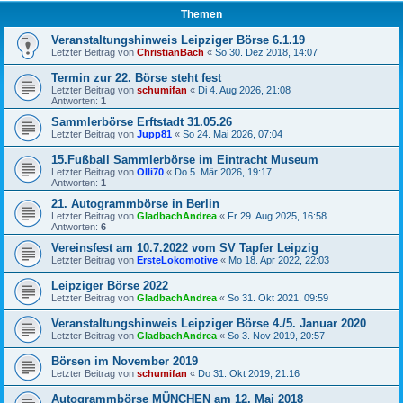
Themen
Veranstaltungshinweis Leipziger Börse 6.1.19
Letzter Beitrag von
ChristianBach
«
So 30. Dez 2018, 14:07
Termin zur 22. Börse steht fest
Letzter Beitrag von
schumifan
«
Di 4. Aug 2026, 21:08
Antworten:
1
Sammlerbörse Erftstadt 31.05.26
Letzter Beitrag von
Jupp81
«
So 24. Mai 2026, 07:04
15.Fußball Sammlerbörse im Eintracht Museum
Letzter Beitrag von
Olli70
«
Do 5. Mär 2026, 19:17
Antworten:
1
21. Autogrammbörse in Berlin
Letzter Beitrag von
GladbachAndrea
«
Fr 29. Aug 2025, 16:58
Antworten:
6
Vereinsfest am 10.7.2022 vom SV Tapfer Leipzig
Letzter Beitrag von
ErsteLokomotive
«
Mo 18. Apr 2022, 22:03
Leipziger Börse 2022
Letzter Beitrag von
GladbachAndrea
«
So 31. Okt 2021, 09:59
Veranstaltungshinweis Leipziger Börse 4./5. Januar 2020
Letzter Beitrag von
GladbachAndrea
«
So 3. Nov 2019, 20:57
Börsen im November 2019
Letzter Beitrag von
schumifan
«
Do 31. Okt 2019, 21:16
Autogrammbörse MÜNCHEN am 12. Mai 2018