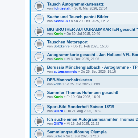
Tausch Autogrammkartensatz
von
lichtjestalt
»
So 8. Mär 2026, 22:34
Suche und Tausch panini Bilder
von
Kevin1977
»
Sa 20. Dez 2025, 11:12
BIG BROTHER AUTOGRAMMKARTEN gesucht *
von
Kevin
»
Do 30. Jul 2015, 20:40
Tauschen Motorsport
von
Spitzkehre
»
Do 13. Feb 2025, 15:36
Autogrammkarte gesucht - Jan Holland VFL Bo
von
Kevin
»
Mi 3. Dez 2025, 21:05
Borussia Mönchengladbach - Autogramme - TP
von
autogrammejs
»
Do 25. Sep 2025, 18:16
DFB-Mannschaftskarten
von
kohle
»
Sa 25. Okt 2025, 01:09
Sammler Thomas Hohmann gesucht!
von
Kevin
»
Fr 10. Okt 2025, 16:01
Sport-Bild Sonderheft Saison 18/19
von
Olli70
»
Do 21. Aug 2025, 18:32
Ich suche einen Autogrammsammler Thomas D
von
Olli70
»
Mi 16. Jul 2025, 21:22
Sammlungsauflösung Olympia
von
Lichie
»
So 1. Jun 2025, 17:10