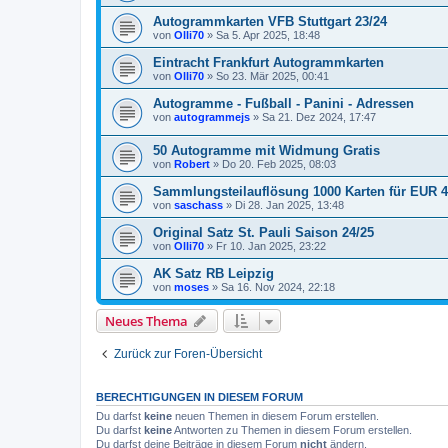
Autogrammkarten VFB Stuttgart 23/24
von
Olli70
»
Sa 5. Apr 2025, 18:48
Eintracht Frankfurt Autogrammkarten
von
Olli70
»
So 23. Mär 2025, 00:41
Autogramme - Fußball - Panini - Adressen
von
autogrammejs
»
Sa 21. Dez 2024, 17:47
50 Autogramme mit Widmung Gratis
von
Robert
»
Do 20. Feb 2025, 08:03
Sammlungsteilauflösung 1000 Karten für EUR 49
von
saschass
»
Di 28. Jan 2025, 13:48
Original Satz St. Pauli Saison 24/25
von
Olli70
»
Fr 10. Jan 2025, 23:22
AK Satz RB Leipzig
von
moses
»
Sa 16. Nov 2024, 22:18
Neues Thema
Zurück zur Foren-Übersicht
BERECHTIGUNGEN IN DIESEM FORUM
Du darfst
keine
neuen Themen in diesem Forum erstellen.
Du darfst
keine
Antworten zu Themen in diesem Forum erstellen.
Du darfst deine Beiträge in diesem Forum
nicht
ändern.