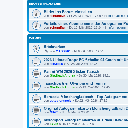
BEKANNTMACHUNGEN
Bilder ins Forum einstellen
von
schumifan
»
Fr 26. Mär 2021, 17:09
» in
Informationen
Vorteile eines Abonnements der Autogramm-Po
von
schumifan
»
Do 10. Mär 2016, 22:24
» in
Informationen
THEMEN
Briefmarken
von
MASSIMO
»
Mi 8. Okt 2008, 14:51
2026 UltimateDropz FC Schalke 04 Cards mit Un
von
schalkeu
»
So 26. Jul 2026, 12:38
Panini WM 2026 Sticker Tausch
von
GladbachAndrea
»
Sa 30. Mai 2026, 15:11
Tauschpartner Olympia und Tennis
von
GladbachAndrea
»
Mi 13. Mai 2020, 14:45
Borussia Mönchengladbach - Top-Autogramme 
von
autogrammejs
»
So 22. Mär 2026, 17:52
Original Autogrammkarten Mönchengladbach 2
von
Olli70
»
So 15. Mär 2026, 01:57
Motorsport Autogrammkarten aus dem BMW M2
von
Kevin
»
Do 12. Mär 2026, 21:04