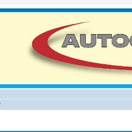
e
iterte Suche