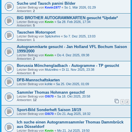
Suche und Tausch panini Bilder
Letzter Beitrag von
Kevin1977
«
So 1. Mär 2026, 01:29
Antworten:
2
BIG BROTHER AUTOGRAMMKARTEN gesucht *Update*
Letzter Beitrag von
Kevin
«
Sa 28. Feb 2026, 17:34
Antworten:
5
Tauschen Motorsport
Letzter Beitrag von
Spitzkehre
«
So 7. Dez 2025, 13:03
Antworten:
1
Autogrammkarte gesucht - Jan Holland VFL Bochum Saison
1999/2000
Letzter Beitrag von
Kevin
«
Do 4. Dez 2025, 09:38
Antworten:
2
Borussia Mönchengladbach - Autogramme - TP gesucht
Letzter Beitrag von
Mutzelino
«
Di 11. Nov 2025, 23:38
Antworten:
8
DFB-Mannschaftskarten
Letzter Beitrag von
kohle
«
Sa 25. Okt 2025, 01:09
Sammler Thomas Hohmann gesucht!
Letzter Beitrag von
Olli70
«
Sa 18. Okt 2025, 20:58
Antworten:
12
1
2
Sport-Bild Sonderheft Saison 18/19
Letzter Beitrag von
Olli70
«
Do 21. Aug 2025, 18:32
Ich suche einen Autogrammsammler Thomas Dammbrück
aus Düsseldorf
Letzter Beitrag von
Kevin
«
Mo 21. Jul 2025, 19:50