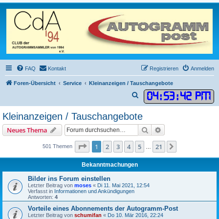
FAQ
Kontakt
Registrieren
Anmelden
Foren-Übersicht
Service
Kleinanzeigen / Tauschangebote
04
:
53
:
42 PM
S
u
Kleinanzeigen / Tauschangebote
c
Suche
Erweiterte Suche
Neues Thema
h
e
Seite
1
von
21
1
2
3
4
5
21
Nächste
501 Themen
…
Bekanntmachungen
Bilder ins Forum einstellen
Letzter Beitrag von
moses
«
Di 11. Mai 2021, 12:54
Verfasst in
Informationen und Ankündigungen
Antworten:
4
Vorteile eines Abonnements der Autogramm-Post
Letzter Beitrag von
schumifan
«
Do 10. Mär 2016, 22:24