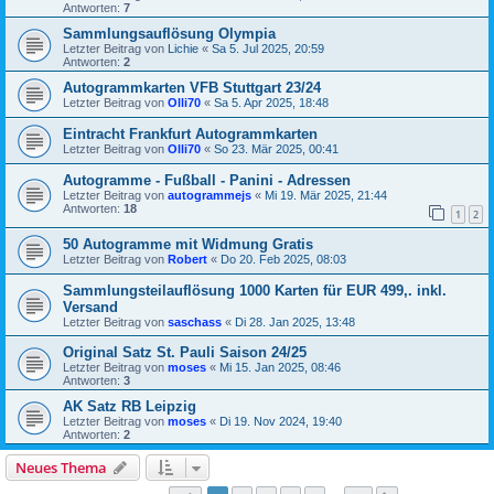
Antworten:
7
Sammlungsauflösung Olympia
Letzter Beitrag von
Lichie
«
Sa 5. Jul 2025, 20:59
Antworten:
2
Autogrammkarten VFB Stuttgart 23/24
Letzter Beitrag von
Olli70
«
Sa 5. Apr 2025, 18:48
Eintracht Frankfurt Autogrammkarten
Letzter Beitrag von
Olli70
«
So 23. Mär 2025, 00:41
Autogramme - Fußball - Panini - Adressen
Letzter Beitrag von
autogrammejs
«
Mi 19. Mär 2025, 21:44
Antworten:
18
1
2
50 Autogramme mit Widmung Gratis
Letzter Beitrag von
Robert
«
Do 20. Feb 2025, 08:03
Sammlungsteilauflösung 1000 Karten für EUR 499,. inkl.
Versand
Letzter Beitrag von
saschass
«
Di 28. Jan 2025, 13:48
Original Satz St. Pauli Saison 24/25
Letzter Beitrag von
moses
«
Mi 15. Jan 2025, 08:46
Antworten:
3
AK Satz RB Leipzig
Letzter Beitrag von
moses
«
Di 19. Nov 2024, 19:40
Antworten:
2
Neues Thema