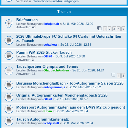
Verfasst in
Informationen und Ankündigungen
Themen
Briefmarken
Letzter Beitrag von
lichtjestalt
«
So 8. Mär 2026, 23:09
Antworten:
40
1
2
3
4
5
2026 UltimateDropz FC Schalke 04 Cards mit Unterschriften
zu Tausch
Letzter Beitrag von
schalkeu
«
So 26. Jul 2026, 12:38
Panini WM 2026 Sticker Tausch
Letzter Beitrag von
Olli70
«
Do 9. Jul 2026, 18:50
Antworten:
3
Tauschpartner Olympia und Tennis
Letzter Beitrag von
GladbachAndrea
«
So 28. Jun 2026, 14:24
Antworten:
16
1
2
Borussia Mönchengladbach - Top-Autogramme Saison 25/26
Letzter Beitrag von
autogrammejs
«
So 22. Mär 2026, 17:52
Original Autogrammkarten Mönchengladbach 25/26
Letzter Beitrag von
Olli70
«
So 15. Mär 2026, 01:57
Motorsport Autogrammkarten aus dem BMW M2 Cup gesucht
Letzter Beitrag von
Kevin
«
Do 12. Mär 2026, 21:04
Tausch Autogrammkartensatz
Letzter Beitrag von
lichtjestalt
«
So 8. Mär 2026, 22:34