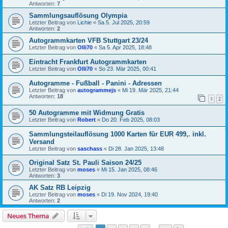
Antworten:
7
Sammlungsauflösung Olympia
Letzter Beitrag von
Lichie
«
Sa 5. Jul 2025, 20:59
Antworten:
2
Autogrammkarten VFB Stuttgart 23/24
Letzter Beitrag von
Olli70
«
Sa 5. Apr 2025, 18:48
Eintracht Frankfurt Autogrammkarten
Letzter Beitrag von
Olli70
«
So 23. Mär 2025, 00:41
Autogramme - Fußball - Panini - Adressen
Letzter Beitrag von
autogrammejs
«
Mi 19. Mär 2025, 21:44
Antworten:
18
1
2
50 Autogramme mit Widmung Gratis
Letzter Beitrag von
Robert
«
Do 20. Feb 2025, 08:03
Sammlungsteilauflösung 1000 Karten für EUR 499,. inkl.
Versand
Letzter Beitrag von
saschass
«
Di 28. Jan 2025, 13:48
Original Satz St. Pauli Saison 24/25
Letzter Beitrag von
moses
«
Mi 15. Jan 2025, 08:46
Antworten:
3
AK Satz RB Leipzig
Letzter Beitrag von
moses
«
Di 19. Nov 2024, 19:40
Antworten:
2
Neues Thema