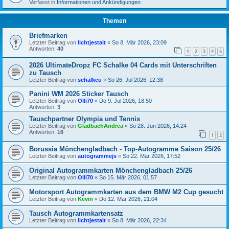
Verfasst in
Informationen und Ankündigungen
Themen
Briefmarken
Letzter Beitrag von
lichtjestalt
«
So 8. Mär 2026, 23:09
Antworten:
40
1
2
3
4
5
2026 UltimateDropz FC Schalke 04 Cards mit Unterschriften
zu Tausch
Letzter Beitrag von
schalkeu
«
So 26. Jul 2026, 12:38
Panini WM 2026 Sticker Tausch
Letzter Beitrag von
Olli70
«
Do 9. Jul 2026, 18:50
Antworten:
3
Tauschpartner Olympia und Tennis
Letzter Beitrag von
GladbachAndrea
«
So 28. Jun 2026, 14:24
Antworten:
16
1
2
Borussia Mönchengladbach - Top-Autogramme Saison 25/26
Letzter Beitrag von
autogrammejs
«
So 22. Mär 2026, 17:52
Original Autogrammkarten Mönchengladbach 25/26
Letzter Beitrag von
Olli70
«
So 15. Mär 2026, 01:57
Motorsport Autogrammkarten aus dem BMW M2 Cup gesucht
Letzter Beitrag von
Kevin
«
Do 12. Mär 2026, 21:04
Tausch Autogrammkartensatz
Letzter Beitrag von
lichtjestalt
«
So 8. Mär 2026, 22:34