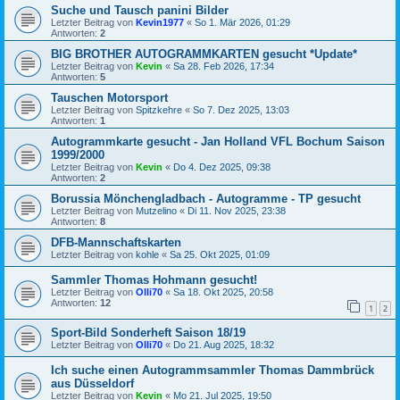
Suche und Tausch panini Bilder
Letzter Beitrag von
Kevin1977
«
So 1. Mär 2026, 01:29
Antworten:
2
BIG BROTHER AUTOGRAMMKARTEN gesucht *Update*
Letzter Beitrag von
Kevin
«
Sa 28. Feb 2026, 17:34
Antworten:
5
Tauschen Motorsport
Letzter Beitrag von
Spitzkehre
«
So 7. Dez 2025, 13:03
Antworten:
1
Autogrammkarte gesucht - Jan Holland VFL Bochum Saison
1999/2000
Letzter Beitrag von
Kevin
«
Do 4. Dez 2025, 09:38
Antworten:
2
Borussia Mönchengladbach - Autogramme - TP gesucht
Letzter Beitrag von
Mutzelino
«
Di 11. Nov 2025, 23:38
Antworten:
8
DFB-Mannschaftskarten
Letzter Beitrag von
kohle
«
Sa 25. Okt 2025, 01:09
Sammler Thomas Hohmann gesucht!
Letzter Beitrag von
Olli70
«
Sa 18. Okt 2025, 20:58
Antworten:
12
1
2
Sport-Bild Sonderheft Saison 18/19
Letzter Beitrag von
Olli70
«
Do 21. Aug 2025, 18:32
Ich suche einen Autogrammsammler Thomas Dammbrück
aus Düsseldorf
Letzter Beitrag von
Kevin
«
Mo 21. Jul 2025, 19:50