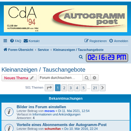
FAQ
Kontakt
Registrieren
Anmelden
Foren-Übersicht
Service
Kleinanzeigen / Tauschangebote
02
:
16
:
23 PM
S
u
Kleinanzeigen / Tauschangebote
c
Suche
Erweiterte Suche
Neues Thema
h
e
Seite
1
von
21
1
2
3
4
5
21
Nächste
501 Themen
…
Bekanntmachungen
Bilder ins Forum einstellen
Letzter Beitrag von
moses
«
Di 11. Mai 2021, 12:54
Verfasst in
Informationen und Ankündigungen
Antworten:
4
Vorteile eines Abonnements der Autogramm-Post
Letzter Beitrag von
schumifan
«
Do 10. Mär 2016, 22:24