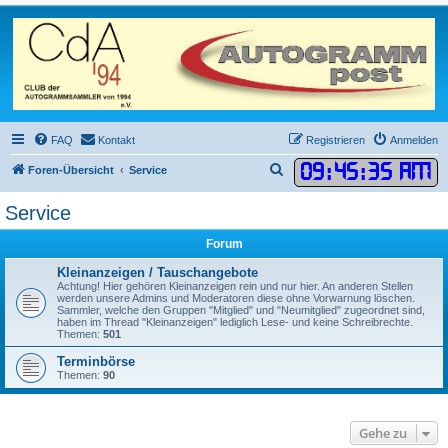
FAQ
Kontakt
Registrieren
Anmelden
09
:
45
:
35 AM
S
Foren-Übersicht
Service
u
Service
c
h
Forum
e
Kleinanzeigen / Tauschangebote
Achtung! Hier gehören Kleinanzeigen rein und nur hier. An anderen Stellen
werden unsere Admins und Moderatoren diese ohne Vorwarnung löschen.
Sammler, welche den Gruppen "Mitglied" und "Neumitglied" zugeordnet sind,
haben im Thread "Kleinanzeigen" lediglich Lese- und keine Schreibrechte.
Themen:
501
Terminbörse
Themen:
90
Gehe zu