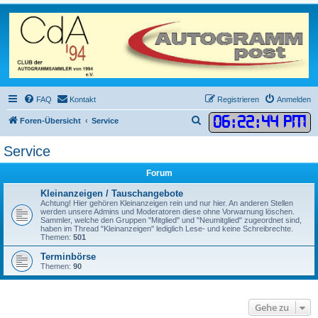
FAQ
Kontakt
Registrieren
Anmelden
06
:
22
:
44 PM
S
Foren-Übersicht
Service
u
Service
c
h
Forum
e
Kleinanzeigen / Tauschangebote
Achtung! Hier gehören Kleinanzeigen rein und nur hier. An anderen Stellen
werden unsere Admins und Moderatoren diese ohne Vorwarnung löschen.
Sammler, welche den Gruppen "Mitglied" und "Neumitglied" zugeordnet sind,
haben im Thread "Kleinanzeigen" lediglich Lese- und keine Schreibrechte.
Themen:
501
Terminbörse
Themen:
90
Gehe zu