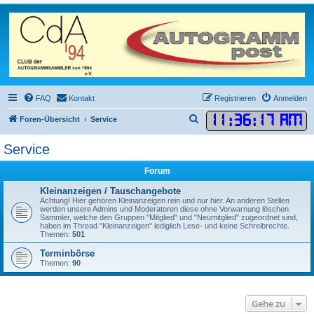
FAQ
Kontakt
Registrieren
Anmelden
11
:
36
:
17 AM
S
Foren-Übersicht
Service
u
Service
c
h
Forum
e
Kleinanzeigen / Tauschangebote
Achtung! Hier gehören Kleinanzeigen rein und nur hier. An anderen Stellen
werden unsere Admins und Moderatoren diese ohne Vorwarnung löschen.
Sammler, welche den Gruppen "Mitglied" und "Neumitglied" zugeordnet sind,
haben im Thread "Kleinanzeigen" lediglich Lese- und keine Schreibrechte.
Themen:
501
Terminbörse
Themen:
90
Gehe zu