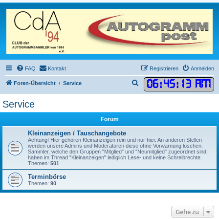
FAQ
Kontakt
Registrieren
Anmelden
06
:
45
:
13 AM
S
Foren-Übersicht
Service
u
Service
c
h
Forum
e
Kleinanzeigen / Tauschangebote
Achtung! Hier gehören Kleinanzeigen rein und nur hier. An anderen Stellen
werden unsere Admins und Moderatoren diese ohne Vorwarnung löschen.
Sammler, welche den Gruppen "Mitglied" und "Neumitglied" zugeordnet sind,
haben im Thread "Kleinanzeigen" lediglich Lese- und keine Schreibrechte.
Themen:
501
Terminbörse
Themen:
90
Gehe zu