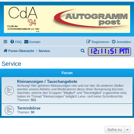
FAQ
Kontakt
Registrieren
Anmelden
12
:
11
:
51 PM
S
Foren-Übersicht
Service
u
Service
c
h
Forum
e
Kleinanzeigen / Tauschangebote
Achtung! Hier gehören Kleinanzeigen rein und nur hier. An anderen Stellen
werden unsere Admins und Moderatoren diese ohne Vorwarnung löschen.
Sammler, welche den Gruppen "Mitglied" und "Neumitglied" zugeordnet sind,
haben im Thread "Kleinanzeigen" lediglich Lese- und keine Schreibrechte.
Themen:
501
Terminbörse
Themen:
90
Gehe zu