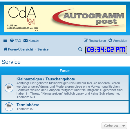
FAQ
Kontakt
Registrieren
Anmelden
03
:
34
:
02 PM
S
Foren-Übersicht
Service
u
Service
c
h
Forum
e
Kleinanzeigen / Tauschangebote
Achtung! Hier gehören Kleinanzeigen rein und nur hier. An anderen Stellen
werden unsere Admins und Moderatoren diese ohne Vorwarnung löschen.
Sammler, welche den Gruppen "Mitglied" und "Neumitglied" zugeordnet sind,
haben im Thread "Kleinanzeigen" lediglich Lese- und keine Schreibrechte.
Themen:
501
Terminbörse
Themen:
90
Gehe zu