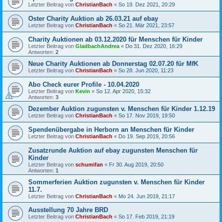
Letzter Beitrag von
ChristianBach
«
So 19. Dez 2021, 20:29
Oster Charity Auktion ab 26.03.21 auf ebay
Letzter Beitrag von
ChristianBach
«
So 21. Mär 2021, 23:57
Charity Auktionen ab 03.12.2020 für Menschen für Kinder
Letzter Beitrag von
GladbachAndrea
«
Do 31. Dez 2020, 16:29
Antworten:
2
Neue Charity Auktionen ab Donnerstag 02.07.20 für MfK
Letzter Beitrag von
ChristianBach
«
So 28. Jun 2020, 11:23
Abo Check eurer Profile - 10.04.2020
Letzter Beitrag von
Kevin
«
So 12. Apr 2020, 15:32
Antworten:
3
Dezember Auktion zugunsten v. Menschen für Kinder 1.12.19
Letzter Beitrag von
ChristianBach
«
So 17. Nov 2019, 19:50
Spendenübergabe in Herborn an Menschen für Kinder
Letzter Beitrag von
ChristianBach
«
Do 19. Sep 2019, 20:56
Zusatzrunde Auktion auf ebay zugunsten Menschen für
Kinder
Letzter Beitrag von
schumifan
«
Fr 30. Aug 2019, 20:50
Antworten:
1
Sommerferien Auktion zugunsten v. Menschen für Kinder
11.7.
Letzter Beitrag von
ChristianBach
«
Mo 24. Jun 2019, 21:17
Ausstellung 70 Jahre BRD
Letzter Beitrag von
ChristianBach
«
So 17. Feb 2019, 21:19