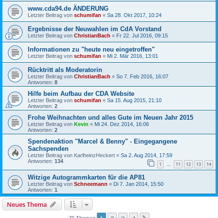
www.cda94.de ÄNDERUNG
Letzter Beitrag von
schumifan
«
Sa 28. Okt 2017, 10:24
Ergebnisse der Neuwahlen im CdA Vorstand
Letzter Beitrag von
ChristianBach
«
Fr 22. Jul 2016, 09:15
Informationen zu "heute neu eingetroffen"
Letzter Beitrag von
schumifan
«
Mi 2. Mär 2016, 13:01
Rücktritt als Moderatorin
Letzter Beitrag von
ChristianBach
«
So 7. Feb 2016, 16:07
Antworten:
8
Hilfe beim Aufbau der CDA Website
Letzter Beitrag von
schumifan
«
Sa 15. Aug 2015, 21:10
Antworten:
2
Frohe Weihnachten und alles Gute im Neuen Jahr 2015
Letzter Beitrag von
Kevin
«
Mi 24. Dez 2014, 16:06
Antworten:
2
Spendenaktion "Marcel & Benny" - Eingegangene
Sachspenden
Letzter Beitrag von
KarlheinzHeckert
«
Sa 2. Aug 2014, 17:59
Antworten:
134
1
11
12
13
14
…
Witzige Autogrammkarten für die AP81
Letzter Beitrag von
Schneemann
«
Di 7. Jan 2014, 15:50
Antworten:
1
Neues Thema
79 Themen