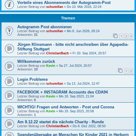
Vorteile eines Abonnements der Autogramm-Post
Letzter Beitrag von
schumifan
«
Do 10. Mär 2016, 22:24
Themen
Autogramm Post abonnieren
Letzter Beitrag von
schumifan
«
Mo 8. Jun 2026, 05:24
Antworten:
21
1
2
3
Jürgen Klinsmann - bitte nicht anschreiben über Agapedia-
Stiftung Stuttgart
Letzter Beitrag von
ChristianBach
«
Fr 20. Sep 2024, 20:57
Willkommen zurück
Letzter Beitrag von
Kevin
«
Sa 27. Jul 2024, 20:57
Antworten:
10
1
2
Login Probleme
Letzter Beitrag von
schumifan
«
Sa 13. Jul 2024, 12:47
FACEBOOK + INSTAGRAM Accounts des CDA94
Letzter Beitrag von
Kevin
«
Mo 18. Sep 2023, 21:04
Antworten:
6
WICHTIG! Fragen und Antworten - Post und Corona
Letzter Beitrag von
Kevin
«
Mo 18. Sep 2023, 20:58
Antworten:
1
Am 8.12.22 startet die nächste Charity - Runde
Letzter Beitrag von
ChristianBach
«
Do 8. Dez 2022, 08:50
Spendenübergabe an Menschen für Kinder 2021 in Herborn