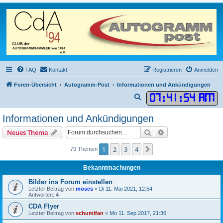
FAQ
Kontakt
Registrieren
Anmelden
Foren-Übersicht
Autogramm-Post
Informationen und Ankündigungen
07
:
41
:
54 AM
S
u
Informationen und Ankündigungen
c
Suche
Erweiterte Suche
Neues Thema
h
e
1
2
3
4
Nächste
79 Themen
Bekanntmachungen
Bilder ins Forum einstellen
Letzter Beitrag von
moses
«
Di 11. Mai 2021, 12:54
Antworten:
4
CDA Flyer
Letzter Beitrag von
schumifan
«
Mo 11. Sep 2017, 21:36