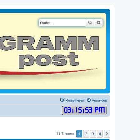
Suche
Erweiterte Suche
Registrieren
Anmelden
03
:
15
:
53 PM
1
2
3
4
Nächste
79 Themen