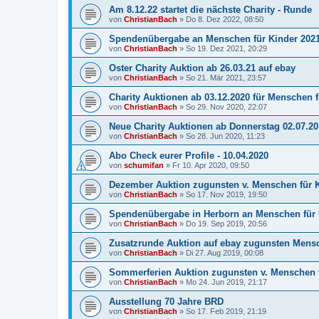
Am 8.12.22 startet die nächste Charity - Runde
von
ChristianBach
»
Do 8. Dez 2022, 08:50
Spendenübergabe an Menschen für Kinder 2021
von
ChristianBach
»
So 19. Dez 2021, 20:29
Oster Charity Auktion ab 26.03.21 auf ebay
von
ChristianBach
»
So 21. Mär 2021, 23:57
Charity Auktionen ab 03.12.2020 für Menschen f
von
ChristianBach
»
So 29. Nov 2020, 22:07
Neue Charity Auktionen ab Donnerstag 02.07.20
von
ChristianBach
»
So 28. Jun 2020, 11:23
Abo Check eurer Profile - 10.04.2020
von
schumifan
»
Fr 10. Apr 2020, 09:50
Dezember Auktion zugunsten v. Menschen für K
von
ChristianBach
»
So 17. Nov 2019, 19:50
Spendenübergabe in Herborn an Menschen für 
von
ChristianBach
»
Do 19. Sep 2019, 20:56
Zusatzrunde Auktion auf ebay zugunsten Mensc
von
ChristianBach
»
Di 27. Aug 2019, 00:08
Sommerferien Auktion zugunsten v. Menschen f
von
ChristianBach
»
Mo 24. Jun 2019, 21:17
Ausstellung 70 Jahre BRD
von
ChristianBach
»
So 17. Feb 2019, 21:19