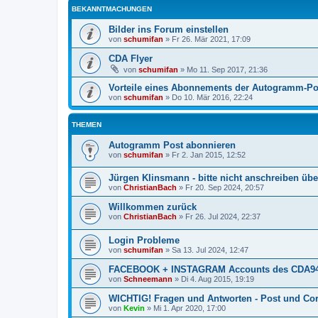
BEKANNTMACHUNGEN
Bilder ins Forum einstellen
von
schumifan
»
Fr 26. Mär 2021, 17:09
CDA Flyer
von
schumifan
»
Mo 11. Sep 2017, 21:36
Vorteile eines Abonnements der Autogramm-Po
von
schumifan
»
Do 10. Mär 2016, 22:24
THEMEN
Autogramm Post abonnieren
von
schumifan
»
Fr 2. Jan 2015, 12:52
Jürgen Klinsmann - bitte nicht anschreiben übe
von
ChristianBach
»
Fr 20. Sep 2024, 20:57
Willkommen zurück
von
ChristianBach
»
Fr 26. Jul 2024, 22:37
Login Probleme
von
schumifan
»
Sa 13. Jul 2024, 12:47
FACEBOOK + INSTAGRAM Accounts des CDA9
von
Schneemann
»
Di 4. Aug 2015, 19:19
WICHTIG! Fragen und Antworten - Post und Co
von
Kevin
»
Mi 1. Apr 2020, 17:00