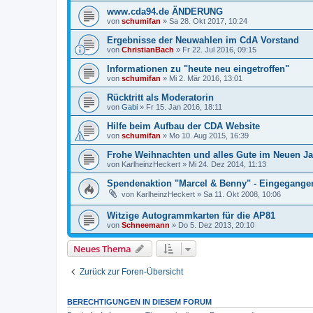
www.cda94.de ÄNDERUNG
von
schumifan
»
Sa 28. Okt 2017, 10:24
Ergebnisse der Neuwahlen im CdA Vorstand
von
ChristianBach
»
Fr 22. Jul 2016, 09:15
Informationen zu "heute neu eingetroffen"
von
schumifan
»
Mi 2. Mär 2016, 13:01
Rücktritt als Moderatorin
von
Gabi
»
Fr 15. Jan 2016, 18:11
Hilfe beim Aufbau der CDA Website
von
schumifan
»
Mo 10. Aug 2015, 16:39
Frohe Weihnachten und alles Gute im Neuen Ja
von
KarlheinzHeckert
»
Mi 24. Dez 2014, 11:13
Spendenaktion "Marcel & Benny" - Eingegang
von
KarlheinzHeckert
»
Sa 11. Okt 2008, 10:06
Witzige Autogrammkarten für die AP81
von
Schneemann
»
Do 5. Dez 2013, 20:10
Neues Thema
Zurück zur Foren-Übersicht
BERECHTIGUNGEN IN DIESEM FORUM