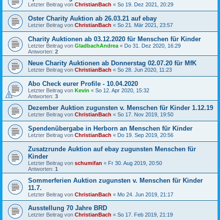
Letzter Beitrag von
ChristianBach
«
So 19. Dez 2021, 20:29
Oster Charity Auktion ab 26.03.21 auf ebay
Letzter Beitrag von
ChristianBach
«
So 21. Mär 2021, 23:57
Charity Auktionen ab 03.12.2020 für Menschen für Kinder
Letzter Beitrag von
GladbachAndrea
«
Do 31. Dez 2020, 16:29
Antworten:
2
Neue Charity Auktionen ab Donnerstag 02.07.20 für MfK
Letzter Beitrag von
ChristianBach
«
So 28. Jun 2020, 11:23
Abo Check eurer Profile - 10.04.2020
Letzter Beitrag von
Kevin
«
So 12. Apr 2020, 15:32
Antworten:
3
Dezember Auktion zugunsten v. Menschen für Kinder 1.12.19
Letzter Beitrag von
ChristianBach
«
So 17. Nov 2019, 19:50
Spendenübergabe in Herborn an Menschen für Kinder
Letzter Beitrag von
ChristianBach
«
Do 19. Sep 2019, 20:56
Zusatzrunde Auktion auf ebay zugunsten Menschen für
Kinder
Letzter Beitrag von
schumifan
«
Fr 30. Aug 2019, 20:50
Antworten:
1
Sommerferien Auktion zugunsten v. Menschen für Kinder
11.7.
Letzter Beitrag von
ChristianBach
«
Mo 24. Jun 2019, 21:17
Ausstellung 70 Jahre BRD
Letzter Beitrag von
ChristianBach
«
So 17. Feb 2019, 21:19