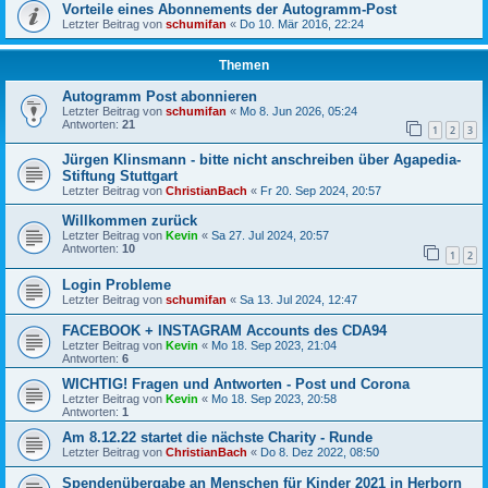
Vorteile eines Abonnements der Autogramm-Post
Letzter Beitrag von
schumifan
«
Do 10. Mär 2016, 22:24
Themen
Autogramm Post abonnieren
Letzter Beitrag von
schumifan
«
Mo 8. Jun 2026, 05:24
Antworten:
21
1
2
3
Jürgen Klinsmann - bitte nicht anschreiben über Agapedia-
Stiftung Stuttgart
Letzter Beitrag von
ChristianBach
«
Fr 20. Sep 2024, 20:57
Willkommen zurück
Letzter Beitrag von
Kevin
«
Sa 27. Jul 2024, 20:57
Antworten:
10
1
2
Login Probleme
Letzter Beitrag von
schumifan
«
Sa 13. Jul 2024, 12:47
FACEBOOK + INSTAGRAM Accounts des CDA94
Letzter Beitrag von
Kevin
«
Mo 18. Sep 2023, 21:04
Antworten:
6
WICHTIG! Fragen und Antworten - Post und Corona
Letzter Beitrag von
Kevin
«
Mo 18. Sep 2023, 20:58
Antworten:
1
Am 8.12.22 startet die nächste Charity - Runde
Letzter Beitrag von
ChristianBach
«
Do 8. Dez 2022, 08:50
Spendenübergabe an Menschen für Kinder 2021 in Herborn