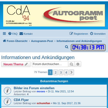
FAQ
Kontakt
Registrieren
Anmelden
Foren-Übersicht
Autogramm-Post
Informationen und Ankündigungen
04
:
38
:
13 PM
S
u
Informationen und Ankündigungen
c
Suche
Erweiterte Suche
Neues Thema
h
e
1
2
3
4
Nächste
79 Themen
Bekanntmachungen
Bilder ins Forum einstellen
Letzter Beitrag von
moses
«
Di 11. Mai 2021, 12:54
Antworten:
4
CDA Flyer
Letzter Beitrag von
schumifan
«
Mo 11. Sep 2017, 21:36