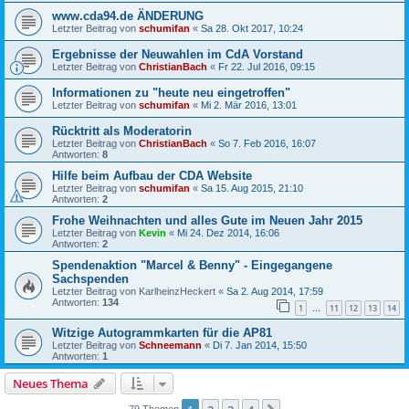
www.cda94.de ÄNDERUNG
Letzter Beitrag von
schumifan
«
Sa 28. Okt 2017, 10:24
Ergebnisse der Neuwahlen im CdA Vorstand
Letzter Beitrag von
ChristianBach
«
Fr 22. Jul 2016, 09:15
Informationen zu "heute neu eingetroffen"
Letzter Beitrag von
schumifan
«
Mi 2. Mär 2016, 13:01
Rücktritt als Moderatorin
Letzter Beitrag von
ChristianBach
«
So 7. Feb 2016, 16:07
Antworten:
8
Hilfe beim Aufbau der CDA Website
Letzter Beitrag von
schumifan
«
Sa 15. Aug 2015, 21:10
Antworten:
2
Frohe Weihnachten und alles Gute im Neuen Jahr 2015
Letzter Beitrag von
Kevin
«
Mi 24. Dez 2014, 16:06
Antworten:
2
Spendenaktion "Marcel & Benny" - Eingegangene
Sachspenden
Letzter Beitrag von
KarlheinzHeckert
«
Sa 2. Aug 2014, 17:59
Antworten:
134
1
11
12
13
14
…
Witzige Autogrammkarten für die AP81
Letzter Beitrag von
Schneemann
«
Di 7. Jan 2014, 15:50
Antworten:
1
Neues Thema
79 Themen