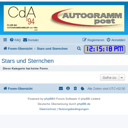
FAQ
Kontakt
Registrieren
Anmelden
12
:
15
:
18 PM
S
Foren-Übersicht
Stars und Sternchen
u
Stars und Sternchen
c
Diese Kategorie hat keine Foren.
h
e
Gehe zu
Foren-Übersicht
Alle Zeiten sind
UTC+02:00
Powered by
phpBB
® Forum Software © phpBB Limited
Deutsche Übersetzung durch
phpBB.de
Datenschutz
|
Nutzungsbedingungen