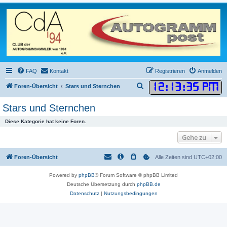
FAQ
Kontakt
Registrieren
Anmelden
12
:
13
:
35 PM
S
Foren-Übersicht
Stars und Sternchen
u
Stars und Sternchen
c
Diese Kategorie hat keine Foren.
h
e
Gehe zu
Foren-Übersicht
Alle Zeiten sind
UTC+02:00
Powered by
phpBB
® Forum Software © phpBB Limited
Deutsche Übersetzung durch
phpBB.de
Datenschutz
|
Nutzungsbedingungen