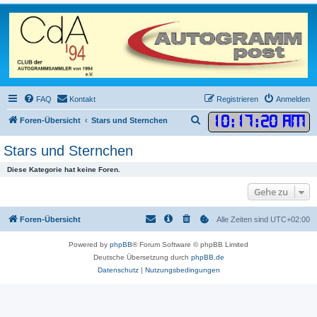
FAQ
Kontakt
Registrieren
Anmelden
10
:
17
:
20 AM
S
Foren-Übersicht
Stars und Sternchen
u
Stars und Sternchen
c
Diese Kategorie hat keine Foren.
h
e
Gehe zu
Foren-Übersicht
Alle Zeiten sind
UTC+02:00
Powered by
phpBB
® Forum Software © phpBB Limited
Deutsche Übersetzung durch
phpBB.de
Datenschutz
|
Nutzungsbedingungen