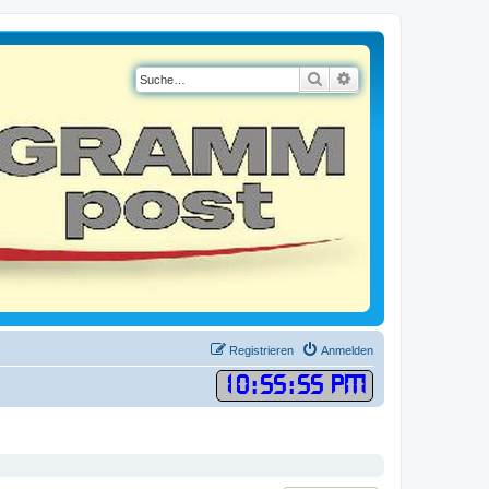
Suche
Erweiterte Suche
Registrieren
Anmelden
10
:
55
:
55 PM