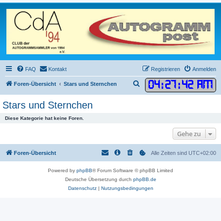
FAQ
Kontakt
Registrieren
Anmelden
04
:
27
:
42 AM
S
Foren-Übersicht
Stars und Sternchen
u
Stars und Sternchen
c
Diese Kategorie hat keine Foren.
h
e
Gehe zu
Foren-Übersicht
Alle Zeiten sind
UTC+02:00
Powered by
phpBB
® Forum Software © phpBB Limited
Deutsche Übersetzung durch
phpBB.de
Datenschutz
|
Nutzungsbedingungen