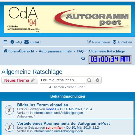
FAQ
Kontakt
Registrieren
Anmelden
Foren-Übersicht
Autogrammsammeln
FAQ
Allgemeine Ratschläge
03
:
00
:
34 AM
S
u
Allgemeine Ratschläge
c
Suche
Erweiterte Suche
Neues Thema
h
4 Themen • Seite
1
von
1
e
Bekanntmachungen
Bilder ins Forum einstellen
Letzter Beitrag von
moses
«
Di 11. Mai 2021, 12:54
Verfasst in
Informationen und Ankündigungen
Antworten:
4
Vorteile eines Abonnements der Autogramm-Post
Letzter Beitrag von
schumifan
«
Do 10. Mär 2016, 22:24
Verfasst in
Informationen und Ankündigungen