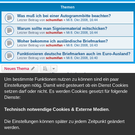
Themen
Was muß ich bei einer Autogrammbitte beachten?
Letzter Beitrag von
schumifan
«
Mi 8. Okt 2008, 16:44
Warum sollte man Signiermaterial mitschicken?
Letzter Beitrag von
schumifan
«
Mi 8. Okt 2008, 16:44
Woher bekomme ich ausländische Briefmarken?
Letzter Beitrag von
schumifan
«
Mi 8. Okt 2008, 16:43
Funktionieren deutsche Briefmarken auch im Euro-Ausland?
Letzter Beitrag von
schumifan
«
Mi 8. Okt 2008, 16:40
Neues Thema
4 Themen • Seite
1
von
1
Um bestimmte Funktionen nutzen zu können sind ein paar
Gehe zu
Einstellungen nötig. Damit wird gesteuert ob ein Dienst Cookies
setzen darf oder nicht. Es werden Cookies gesetzt für folgende
Dienste:
BERECHTIGUNGEN IN DIESEM FORUM
Du darfst
keine
neuen Themen in diesem Forum erstellen.
Du darfst
keine
Antworten zu Themen in diesem Forum erstellen.
Technisch notwendige Cookies & Externe Medien
.
Du darfst deine Beiträge in diesem Forum
nicht
ändern.
Du darfst deine Beiträge in diesem Forum
nicht
löschen.
Die Einstellungen können später zu jedem Zeitpunkt geändert
Foren-Übersicht
Alle Zeiten sind
UTC+02:00
werden.
Powered by
phpBB
® Forum Software © phpBB Limited