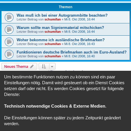
Themen
Was muß ich bei einer Autogrammbitte beachten?
Letzter Beitrag von
schumifan
«
Mi 8. Okt 2008, 16:44
Warum sollte man Signiermaterial mitschicken?
Letzter Beitrag von
schumifan
«
Mi 8. Okt 2008, 16:44
Woher bekomme ich ausländische Briefmarken?
Letzter Beitrag von
schumifan
«
Mi 8. Okt 2008, 16:43
Funktionieren deutsche Briefmarken auch im Euro-Ausland?
Letzter Beitrag von
schumifan
«
Mi 8. Okt 2008, 16:40
Neues Thema
4 Themen • Seite
1
von
1
Um bestimmte Funktionen nutzen zu können sind ein paar
Gehe zu
Einstellungen nötig. Damit wird gesteuert ob ein Dienst Cookies
setzen darf oder nicht. Es werden Cookies gesetzt für folgende
Dienste:
BERECHTIGUNGEN IN DIESEM FORUM
Du darfst
keine
neuen Themen in diesem Forum erstellen.
Du darfst
keine
Antworten zu Themen in diesem Forum erstellen.
Technisch notwendige Cookies & Externe Medien
.
Du darfst deine Beiträge in diesem Forum
nicht
ändern.
Du darfst deine Beiträge in diesem Forum
nicht
löschen.
Die Einstellungen können später zu jedem Zeitpunkt geändert
Foren-Übersicht
Alle Zeiten sind
UTC+02:00
werden.
Powered by
phpBB
® Forum Software © phpBB Limited