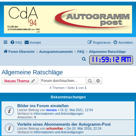
FAQ
Kontakt
Registrieren
Anmelden
Foren-Übersicht
Autogrammsammeln
FAQ
Allgemeine Ratschläge
11
:
59
:
12 AM
S
u
Allgemeine Ratschläge
c
Suche
Erweiterte Suche
Neues Thema
h
4 Themen • Seite
1
von
1
e
Bekanntmachungen
Bilder ins Forum einstellen
Letzter Beitrag von
moses
«
Di 11. Mai 2021, 12:54
Verfasst in
Informationen und Ankündigungen
Antworten:
4
Vorteile eines Abonnements der Autogramm-Post
Letzter Beitrag von
schumifan
«
Do 10. Mär 2016, 22:24
Verfasst in
Informationen und Ankündigungen