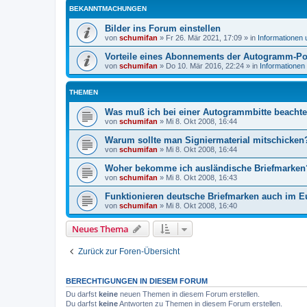
BEKANNTMACHUNGEN
Bilder ins Forum einstellen
von
schumifan
»
Fr 26. Mär 2021, 17:09
» in
Informationen
Vorteile eines Abonnements der Autogramm-Po
von
schumifan
»
Do 10. Mär 2016, 22:24
» in
Informationen
THEMEN
Was muß ich bei einer Autogrammbitte beacht
von
schumifan
»
Mi 8. Okt 2008, 16:44
Warum sollte man Signiermaterial mitschicken
von
schumifan
»
Mi 8. Okt 2008, 16:44
Woher bekomme ich ausländische Briefmarken
von
schumifan
»
Mi 8. Okt 2008, 16:43
Funktionieren deutsche Briefmarken auch im 
von
schumifan
»
Mi 8. Okt 2008, 16:40
Neues Thema
Zurück zur Foren-Übersicht
BERECHTIGUNGEN IN DIESEM FORUM
Du darfst
keine
neuen Themen in diesem Forum erstellen.
Du darfst
keine
Antworten zu Themen in diesem Forum erstellen.