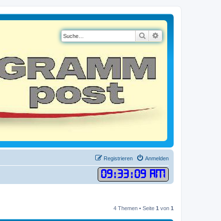
Suche
Erweiterte Suche
Registrieren
Anmelden
09
:
33
:
09 AM
4 Themen • Seite
1
von
1