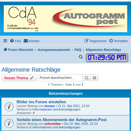
FAQ
Kontakt
Registrieren
Anmelden
Foren-Übersicht
Autogrammsammeln
FAQ
Allgemeine Ratschläge
07
:
29
:
50 PM
S
u
Allgemeine Ratschläge
c
Suche
Erweiterte Suche
Neues Thema
h
4 Themen • Seite
1
von
1
e
Bekanntmachungen
Bilder ins Forum einstellen
Letzter Beitrag von
moses
«
Di 11. Mai 2021, 12:54
Verfasst in
Informationen und Ankündigungen
Antworten:
4
Vorteile eines Abonnements der Autogramm-Post
Letzter Beitrag von
schumifan
«
Do 10. Mär 2016, 22:24
Verfasst in
Informationen und Ankündigungen