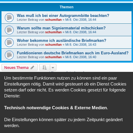
Themen
Was muß ich bei einer Autogrammbitte beachten?
Letzter Beitrag von
schumifan
«
Mi 8. Okt 2008, 16:44
Warum sollte man Signiermaterial mitschicken?
Letzter Beitrag von
schumifan
«
Mi 8. Okt 2008, 16:44
Woher bekomme ich ausländische Briefmarken?
Letzter Beitrag von
schumifan
«
Mi 8. Okt 2008, 16:43
Funktionieren deutsche Briefmarken auch im Euro-Ausland?
Letzter Beitrag von
schumifan
«
Mi 8. Okt 2008, 16:40
Neues Thema
4 Themen • Seite
1
von
1
Um bestimmte Funktionen nutzen zu können sind ein paar
Gehe zu
Einstellungen nötig. Damit wird gesteuert ob ein Dienst Cookies
setzen darf oder nicht. Es werden Cookies gesetzt für folgende
Dienste:
BERECHTIGUNGEN IN DIESEM FORUM
Du darfst
keine
neuen Themen in diesem Forum erstellen.
Du darfst
keine
Antworten zu Themen in diesem Forum erstellen.
Technisch notwendige Cookies & Externe Medien
.
Du darfst deine Beiträge in diesem Forum
nicht
ändern.
Du darfst deine Beiträge in diesem Forum
nicht
löschen.
Die Einstellungen können später zu jedem Zeitpunkt geändert
Foren-Übersicht
Alle Zeiten sind
UTC+02:00
werden.
Powered by
phpBB
® Forum Software © phpBB Limited