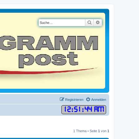
Suche
Erweiterte Suche
Registrieren
Anmelden
12
:
51
:
44 AM
1 Thema • Seite
1
von
1