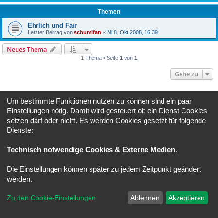
Themen
Ehrlich und Fair
Letzter Beitrag von
schumifan
«
Mi 8. Okt 2008, 16:39
Neues Thema
1 Thema • Seite
1
von
1
Gehe zu
BERECHTIGUNGEN IN DIESEM FORUM
Um bestimmte Funktionen nutzen zu können sind ein paar
Du darfst
keine
neuen Themen in diesem Forum erstellen.
Einstellungen nötig. Damit wird gesteuert ob ein Dienst Cookies
Du darfst
keine
Antworten zu Themen in diesem Forum erstellen.
Du darfst deine Beiträge in diesem Forum
nicht
ändern.
setzen darf oder nicht. Es werden Cookies gesetzt für folgende
Du darfst deine Beiträge in diesem Forum
nicht
löschen.
Dienste:
Foren-Übersicht
Alle Zeiten sind
UTC+02:00
Technisch notwendige Cookies & Externe Medien
.
Powered by
phpBB
® Forum Software © phpBB Limited
Deutsche Übersetzung durch
phpBB.de
Die Einstellungen können später zu jedem Zeitpunkt geändert
Datenschutz
|
Nutzungsbedingungen
werden.
Zu den Cookie-Einstellungen
Ablehnen
Akzeptieren