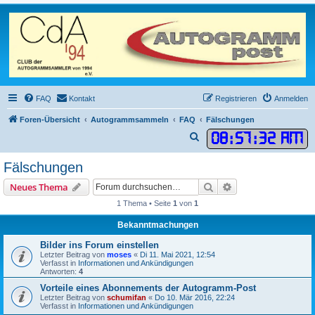
FAQ
Kontakt
Registrieren
Anmelden
Foren-Übersicht
Autogrammsammeln
FAQ
Fälschungen
08
:
57
:
32 AM
S
u
Fälschungen
c
Suche
Erweiterte Suche
Neues Thema
h
1 Thema • Seite
1
von
1
e
Bekanntmachungen
Bilder ins Forum einstellen
Letzter Beitrag von
moses
«
Di 11. Mai 2021, 12:54
Verfasst in
Informationen und Ankündigungen
Antworten:
4
Vorteile eines Abonnements der Autogramm-Post
Letzter Beitrag von
schumifan
«
Do 10. Mär 2016, 22:24
Verfasst in
Informationen und Ankündigungen