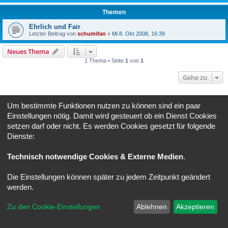
Themen
Ehrlich und Fair
Letzter Beitrag von
schumifan
«
Mi 8. Okt 2008, 16:39
Neues Thema
1 Thema • Seite
1
von
1
Gehe zu
BERECHTIGUNGEN IN DIESEM FORUM
Um bestimmte Funktionen nutzen zu können sind ein paar
Du darfst
keine
neuen Themen in diesem Forum erstellen.
Einstellungen nötig. Damit wird gesteuert ob ein Dienst Cookies
Du darfst
keine
Antworten zu Themen in diesem Forum erstellen.
Du darfst deine Beiträge in diesem Forum
nicht
ändern.
setzen darf oder nicht. Es werden Cookies gesetzt für folgende
Du darfst deine Beiträge in diesem Forum
nicht
löschen.
Dienste:
Foren-Übersicht
Alle Zeiten sind
UTC+02:00
Technisch notwendige Cookies & Externe Medien
.
Powered by
phpBB
® Forum Software © phpBB Limited
Deutsche Übersetzung durch
phpBB.de
Die Einstellungen können später zu jedem Zeitpunkt geändert
Datenschutz
|
Nutzungsbedingungen
werden.
Zu den Cookie-Einstellungen
Ablehnen
Akzeptieren