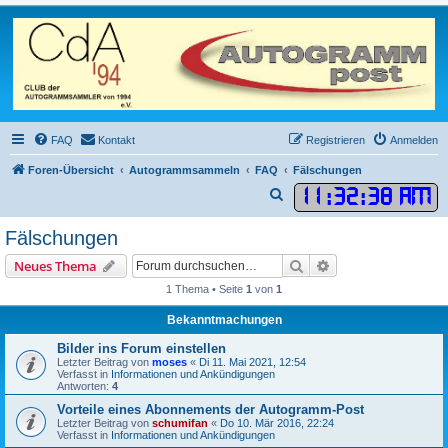
FAQ
Kontakt
Registrieren
Anmelden
Foren-Übersicht
Autogrammsammeln
FAQ
Fälschungen
11
:
32
:
38 AM
S
u
Fälschungen
c
Suche
Erweiterte Suche
Neues Thema
h
1 Thema • Seite
1
von
1
e
Bekanntmachungen
Bilder ins Forum einstellen
Letzter Beitrag von
moses
«
Di 11. Mai 2021, 12:54
Verfasst in
Informationen und Ankündigungen
Antworten:
4
Vorteile eines Abonnements der Autogramm-Post
Letzter Beitrag von
schumifan
«
Do 10. Mär 2016, 22:24
Verfasst in
Informationen und Ankündigungen