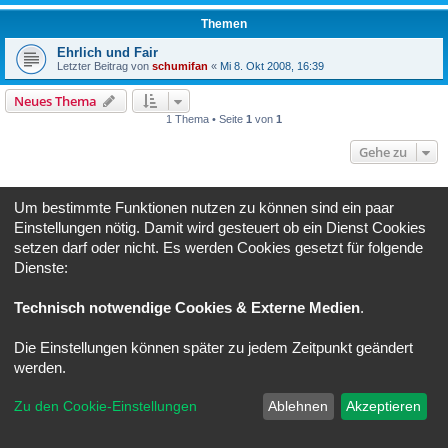
Themen
Ehrlich und Fair
Letzter Beitrag von
schumifan
«
Mi 8. Okt 2008, 16:39
Neues Thema
1 Thema • Seite
1
von
1
Gehe zu
BERECHTIGUNGEN IN DIESEM FORUM
Um bestimmte Funktionen nutzen zu können sind ein paar
Du darfst
keine
neuen Themen in diesem Forum erstellen.
Einstellungen nötig. Damit wird gesteuert ob ein Dienst Cookies
Du darfst
keine
Antworten zu Themen in diesem Forum erstellen.
Du darfst deine Beiträge in diesem Forum
nicht
ändern.
setzen darf oder nicht. Es werden Cookies gesetzt für folgende
Du darfst deine Beiträge in diesem Forum
nicht
löschen.
Dienste:
Foren-Übersicht
Alle Zeiten sind
UTC+02:00
Technisch notwendige Cookies & Externe Medien
.
Powered by
phpBB
® Forum Software © phpBB Limited
Deutsche Übersetzung durch
phpBB.de
Die Einstellungen können später zu jedem Zeitpunkt geändert
Datenschutz
|
Nutzungsbedingungen
werden.
Zu den Cookie-Einstellungen
Ablehnen
Akzeptieren