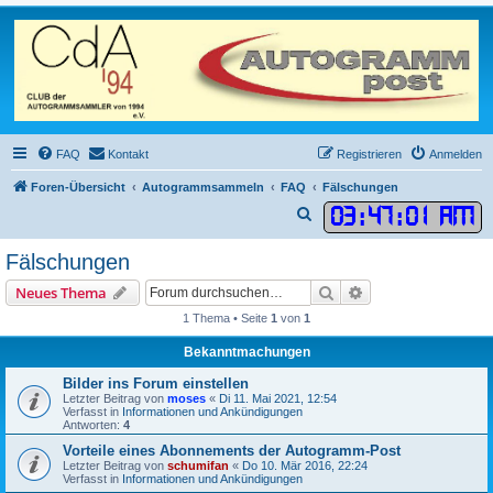
FAQ
Kontakt
Registrieren
Anmelden
Foren-Übersicht
Autogrammsammeln
FAQ
Fälschungen
03
:
47
:
01 AM
S
u
Fälschungen
c
Suche
Erweiterte Suche
Neues Thema
h
1 Thema • Seite
1
von
1
e
Bekanntmachungen
Bilder ins Forum einstellen
Letzter Beitrag von
moses
«
Di 11. Mai 2021, 12:54
Verfasst in
Informationen und Ankündigungen
Antworten:
4
Vorteile eines Abonnements der Autogramm-Post
Letzter Beitrag von
schumifan
«
Do 10. Mär 2016, 22:24
Verfasst in
Informationen und Ankündigungen