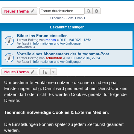
Suche
Erweiterte Suche
Neues Thema
0 Themen • Seite
1
von
1
Bekanntmachungen
Bilder ins Forum einstellen
Letzter Beitrag von
moses
«
Di 11. Mai 2021, 12:54
Verfasst in
Informationen und Ankündigungen
Antworten:
4
Vorteile eines Abonnements der Autogramm-Post
Letzter Beitrag von
schumifan
«
Do 10. Mär 2016, 22:24
Verfasst in
Informationen und Ankündigungen
Neues Thema
0 Themen • Seite
1
von
1
Um bestimmte Funktionen nutzen zu können sind ein paar
Gehe zu
Einstellungen nötig. Damit wird gesteuert ob ein Dienst Cookies
setzen darf oder nicht. Es werden Cookies gesetzt für folgende
Dienste:
BERECHTIGUNGEN IN DIESEM FORUM
Du darfst
keine
neuen Themen in diesem Forum erstellen.
Du darfst
keine
Antworten zu Themen in diesem Forum erstellen.
Technisch notwendige Cookies & Externe Medien
.
Du darfst deine Beiträge in diesem Forum
nicht
ändern.
Du darfst deine Beiträge in diesem Forum
nicht
löschen.
Die Einstellungen können später zu jedem Zeitpunkt geändert
Foren-Übersicht
Alle Zeiten sind
UTC+02:00
werden.