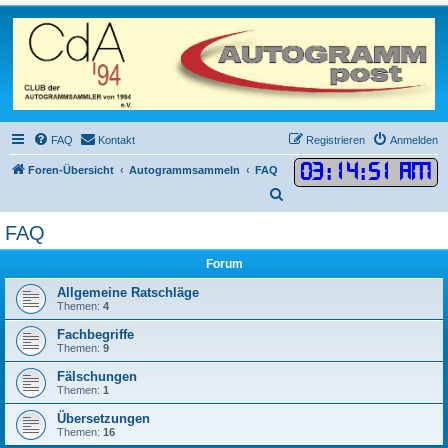
FAQ
Kontakt
Registrieren
Anmelden
03
:
14
:
51 AM
Foren-Übersicht
Autogrammsammeln
FAQ
S
u
FAQ
c
Forum
h
e
Allgemeine Ratschläge
Themen:
4
Fachbegriffe
Themen:
9
Fälschungen
Themen:
1
Übersetzungen
Themen:
16