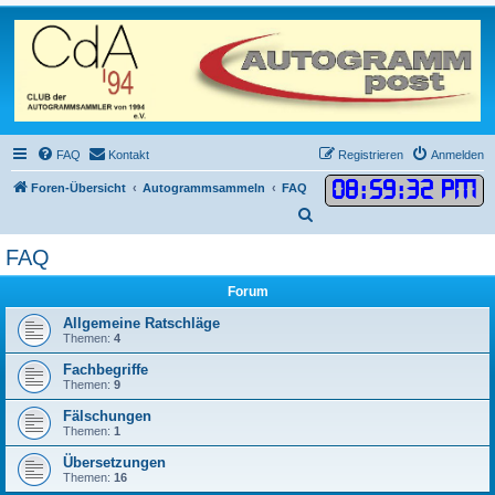
FAQ
Kontakt
Registrieren
Anmelden
08
:
59
:
32 PM
Foren-Übersicht
Autogrammsammeln
FAQ
S
u
FAQ
c
Forum
h
e
Allgemeine Ratschläge
Themen:
4
Fachbegriffe
Themen:
9
Fälschungen
Themen:
1
Übersetzungen
Themen:
16