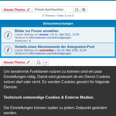
Suche
Erweiterte Suche
Neues Thema
0 Themen • Seite
1
von
1
Bekanntmachungen
Bilder ins Forum einstellen
Letzter Beitrag von
moses
«
Di 11. Mai 2021, 12:54
Verfasst in
Informationen und Ankündigungen
Antworten:
4
Vorteile eines Abonnements der Autogramm-Post
Letzter Beitrag von
schumifan
«
Do 10. Mär 2016, 22:24
Verfasst in
Informationen und Ankündigungen
Neues Thema
0 Themen • Seite
1
von
1
Um bestimmte Funktionen nutzen zu können sind ein paar
Gehe zu
Einstellungen nötig. Damit wird gesteuert ob ein Dienst Cookies
setzen darf oder nicht. Es werden Cookies gesetzt für folgende
Dienste:
BERECHTIGUNGEN IN DIESEM FORUM
Du darfst
keine
neuen Themen in diesem Forum erstellen.
Du darfst
keine
Antworten zu Themen in diesem Forum erstellen.
Technisch notwendige Cookies & Externe Medien
.
Du darfst deine Beiträge in diesem Forum
nicht
ändern.
Du darfst deine Beiträge in diesem Forum
nicht
löschen.
Die Einstellungen können später zu jedem Zeitpunkt geändert
Foren-Übersicht
Alle Zeiten sind
UTC+02:00
werden.