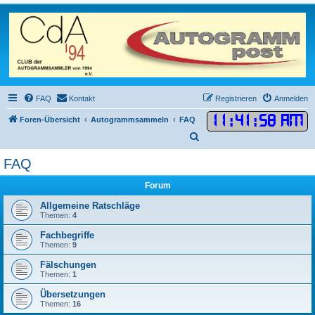
FAQ
Kontakt
Registrieren
Anmelden
11
:
41
:
58 AM
Foren-Übersicht
Autogrammsammeln
FAQ
S
u
FAQ
c
Forum
h
e
Allgemeine Ratschläge
Themen:
4
Fachbegriffe
Themen:
9
Fälschungen
Themen:
1
Übersetzungen
Themen:
16