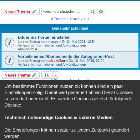
Suche
Erweiterte Suche
Neues Thema
0 Themen • Seite
1
von
1
Bekanntmachungen
Bilder ins Forum einstellen
Letzter Beitrag von
moses
«
Di 11. Mai 2021, 12:54
Verfasst in
Informationen und Ankündigungen
Antworten:
4
Vorteile eines Abonnements der Autogramm-Post
Letzter Beitrag von
schumifan
«
Do 10. Mär 2016, 22:24
Verfasst in
Informationen und Ankündigungen
Neues Thema
0 Themen • Seite
1
von
1
Um bestimmte Funktionen nutzen zu können sind ein paar
Gehe zu
Einstellungen nötig. Damit wird gesteuert ob ein Dienst Cookies
setzen darf oder nicht. Es werden Cookies gesetzt für folgende
Dienste:
BERECHTIGUNGEN IN DIESEM FORUM
Du darfst
keine
neuen Themen in diesem Forum erstellen.
Du darfst
keine
Antworten zu Themen in diesem Forum erstellen.
Technisch notwendige Cookies & Externe Medien
.
Du darfst deine Beiträge in diesem Forum
nicht
ändern.
Du darfst deine Beiträge in diesem Forum
nicht
löschen.
Die Einstellungen können später zu jedem Zeitpunkt geändert
Foren-Übersicht
Alle Zeiten sind
UTC+02:00
werden.