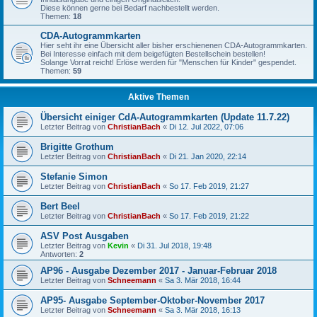
Diese können gerne bei Bedarf nachbestellt werden.
Themen:
18
CDA-Autogrammkarten
Hier seht ihr eine Übersicht aller bisher erschienenen CDA-Autogrammkarten.
Bei Interesse einfach mit dem beigefügten Bestellschein bestellen!
Solange Vorrat reicht! Erlöse werden für "Menschen für Kinder" gespendet.
Themen:
59
Aktive Themen
Übersicht einiger CdA-Autogrammkarten (Update 11.7.22)
Letzter Beitrag von
ChristianBach
«
Di 12. Jul 2022, 07:06
Brigitte Grothum
Letzter Beitrag von
ChristianBach
«
Di 21. Jan 2020, 22:14
Stefanie Simon
Letzter Beitrag von
ChristianBach
«
So 17. Feb 2019, 21:27
Bert Beel
Letzter Beitrag von
ChristianBach
«
So 17. Feb 2019, 21:22
ASV Post Ausgaben
Letzter Beitrag von
Kevin
«
Di 31. Jul 2018, 19:48
Antworten:
2
AP96 - Ausgabe Dezember 2017 - Januar-Februar 2018
Letzter Beitrag von
Schneemann
«
Sa 3. Mär 2018, 16:44
AP95- Ausgabe September-Oktober-November 2017
Letzter Beitrag von
Schneemann
«
Sa 3. Mär 2018, 16:13