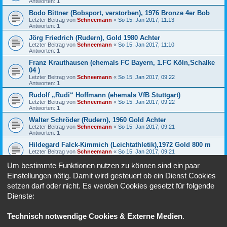
Antworten:
1
Bodo Bittner (Bobsport, verstorben), 1976 Bronze 4er Bob
Letzter Beitrag von
Schneemann
«
So 15. Jan 2017, 11:13
Antworten:
1
Jörg Friedrich (Rudern), Gold 1980 Achter
Letzter Beitrag von
Schneemann
«
So 15. Jan 2017, 11:10
Antworten:
1
Franz Krauthausen (ehemals FC Bayern, 1.FC Köln,Schalke
04 )
Letzter Beitrag von
Schneemann
«
So 15. Jan 2017, 09:22
Antworten:
1
Rudolf „Rudi“ Hoffmann (ehemals VfB Stuttgart)
Letzter Beitrag von
Schneemann
«
So 15. Jan 2017, 09:22
Antworten:
1
Walter Schröder (Rudern), 1960 Gold Achter
Letzter Beitrag von
Schneemann
«
So 15. Jan 2017, 09:21
Antworten:
1
Hildegard Falck-Kimmich (Leichtathletik),1972 Gold 800 m
Letzter Beitrag von
Schneemann
«
So 15. Jan 2017, 09:21
Antworten:
1
Um bestimmte Funktionen nutzen zu können sind ein paar
Barbara Petzold-Beyer (Skilanglauf),1976 Bronze 1980 Gold
Einstellungen nötig. Damit wird gesteuert ob ein Dienst Cookies
Letzter Beitrag von
Schneemann
«
So 15. Jan 2017, 09:21
Antworten:
1
setzen darf oder nicht. Es werden Cookies gesetzt für folgende
AP92 - Ausgabe Dezember 2016 - Januar-Februar 2017
Dienste:
Letzter Beitrag von
Schneemann
«
So 15. Jan 2017, 09:14
Technisch notwendige Cookies & Externe Medien
.
Gehe zu