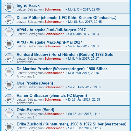
Ingrid Raack
Letzter Beitrag von
Schneemann
«
Mo 2. Okt 2017, 12:06
Dieter Müller (ehemals 1.FC Köln, Kickers Offenbach,..)
Letzter Beitrag von
Schneemann
«
Mo 18. Sep 2017, 19:45
AP94 - Ausgabe Juni-Juli-August 2017
Letzter Beitrag von
Schneemann
«
So 4. Jun 2017, 10:54
AP93 - Ausgabe März-April-Mai 2017
Letzter Beitrag von
Schneemann
«
So 4. Jun 2017, 10:52
Reinhard Bredow / Horst Hörnlein (Rodeln) 1972 Gold
Letzter Beitrag von
Schneemann
«
Mi 8. Mär 2017, 20:17
Antworten:
1
Dr. Martina Proeber (Wasserspringen), 1980 Silber
Letzter Beitrag von
Schneemann
«
Mi 8. Mär 2017, 20:16
Antworten:
1
Uwe Proske (Degen)
Letzter Beitrag von
Schneemann
«
So 26. Feb 2017, 19:02
Rainer Ohlhauser (ehemals FC Bayern)
Letzter Beitrag von
Schneemann
«
Di 17. Jan 2017, 21:35
Antworten:
1
Ohio-Express (Band)
Letzter Beitrag von
Schneemann
«
So 15. Jan 2017, 11:14
Antworten:
1
Erika Zuchold (Kunstturnen), 1968 & 1972 Silber (verstorben)
Letzter Beitrag von
Schneemann
«
So 15. Jan 2017, 11:13