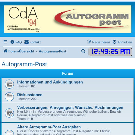
FAQ
Kontakt
Registrieren
Anmelden
12
:
49
:
25 PM
S
Foren-Übersicht
Autogramm-Post
u
Autogramm-Post
c
h
Forum
e
Informationen und Ankündigungen
Themen:
82
Diskussionen
Themen:
202
Verbesserungen, Anregungen, Wünsche, Abstimmungen
Hier könnt ihr Verbesserungen, Anregungen, Wünsche äußern. Egal ob
Forum, Autogramm-Post oder was auch immer.
Themen:
9
Ältere Autogramm-Post Ausgaben
Hier ist Übersicht älterer Autogramm-Post Ausgaben mit Titelbild,
Inhaltsangabe und einigen Originalseiten.