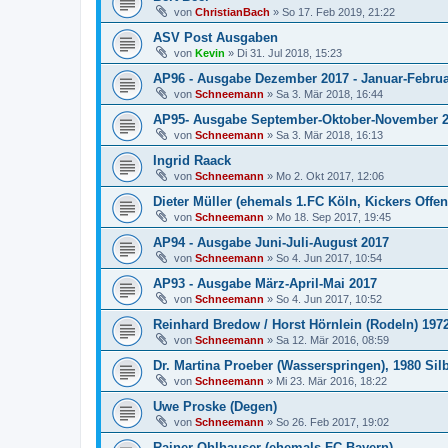
von
ChristianBach
»
So 17. Feb 2019, 21:22
ASV Post Ausgaben
von
Kevin
»
Di 31. Jul 2018, 15:23
AP96 - Ausgabe Dezember 2017 - Januar-Februa
von
Schneemann
»
Sa 3. Mär 2018, 16:44
AP95- Ausgabe September-Oktober-November 
von
Schneemann
»
Sa 3. Mär 2018, 16:13
Ingrid Raack
von
Schneemann
»
Mo 2. Okt 2017, 12:06
Dieter Müller (ehemals 1.FC Köln, Kickers Offen
von
Schneemann
»
Mo 18. Sep 2017, 19:45
AP94 - Ausgabe Juni-Juli-August 2017
von
Schneemann
»
So 4. Jun 2017, 10:54
AP93 - Ausgabe März-April-Mai 2017
von
Schneemann
»
So 4. Jun 2017, 10:52
Reinhard Bredow / Horst Hörnlein (Rodeln) 197
von
Schneemann
»
Sa 12. Mär 2016, 08:59
Dr. Martina Proeber (Wasserspringen), 1980 Sil
von
Schneemann
»
Mi 23. Mär 2016, 18:22
Uwe Proske (Degen)
von
Schneemann
»
So 26. Feb 2017, 19:02
Rainer Ohlhauser (ehemals FC Bayern)