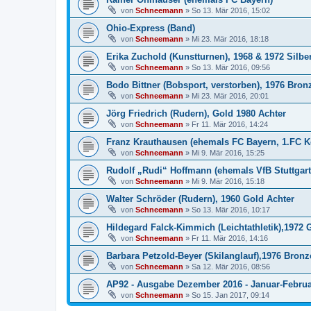
von
Schneemann
»
So 13. Mär 2016, 15:02
Ohio-Express (Band)
von
Schneemann
»
Mi 23. Mär 2016, 18:18
Erika Zuchold (Kunstturnen), 1968 & 1972 Silber
von
Schneemann
»
So 13. Mär 2016, 09:56
Bodo Bittner (Bobsport, verstorben), 1976 Bron
von
Schneemann
»
Mi 23. Mär 2016, 20:01
Jörg Friedrich (Rudern), Gold 1980 Achter
von
Schneemann
»
Fr 11. Mär 2016, 14:24
Franz Krauthausen (ehemals FC Bayern, 1.FC Kö
von
Schneemann
»
Mi 9. Mär 2016, 15:25
Rudolf „Rudi“ Hoffmann (ehemals VfB Stuttgart
von
Schneemann
»
Mi 9. Mär 2016, 15:18
Walter Schröder (Rudern), 1960 Gold Achter
von
Schneemann
»
So 13. Mär 2016, 10:17
Hildegard Falck-Kimmich (Leichtathletik),1972 
von
Schneemann
»
Fr 11. Mär 2016, 14:16
Barbara Petzold-Beyer (Skilanglauf),1976 Bron
von
Schneemann
»
Sa 12. Mär 2016, 08:56
AP92 - Ausgabe Dezember 2016 - Januar-Februa
von
Schneemann
»
So 15. Jan 2017, 09:14