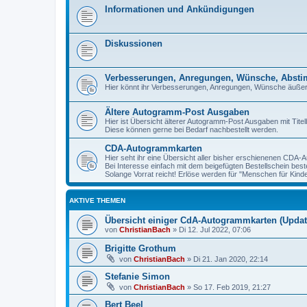
Informationen und Ankündigungen
Diskussionen
Verbesserungen, Anregungen, Wünsche, Abst
Hier könnt ihr Verbesserungen, Anregungen, Wünsche äuße
Ältere Autogramm-Post Ausgaben
Hier ist Übersicht älterer Autogramm-Post Ausgaben mit Titelb
Diese können gerne bei Bedarf nachbestellt werden.
CDA-Autogrammkarten
Hier seht ihr eine Übersicht aller bisher erschienenen CDA
Bei Interesse einfach mit dem beigefügten Bestellschein beste
Solange Vorrat reicht! Erlöse werden für "Menschen für Kind
AKTIVE THEMEN
Übersicht einiger CdA-Autogrammkarten (Update
von
ChristianBach
»
Di 12. Jul 2022, 07:06
Brigitte Grothum
von
ChristianBach
»
Di 21. Jan 2020, 22:14
Stefanie Simon
von
ChristianBach
»
So 17. Feb 2019, 21:27
Bert Beel