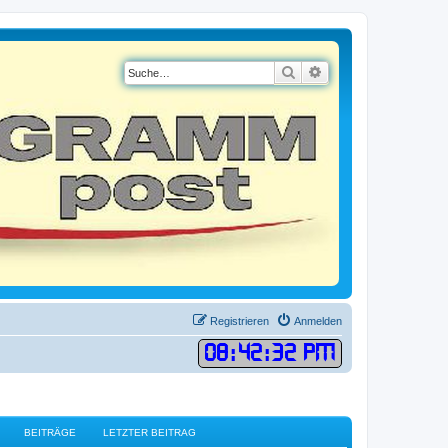
Suche
Erweiterte Suche
Registrieren
Anmelden
08
:
42
:
32 PM
BEITRÄGE
LETZTER BEITRAG