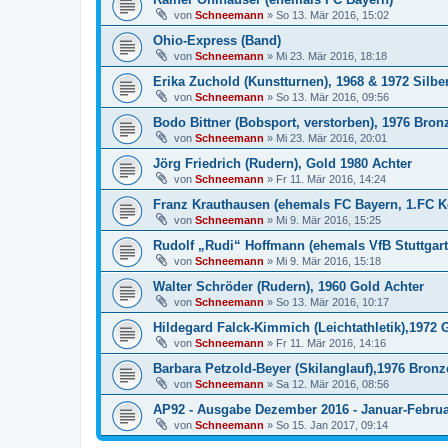
von
Schneemann
»
So 13. Mär 2016, 15:02
Ohio-Express (Band)
von
Schneemann
»
Mi 23. Mär 2016, 18:18
Erika Zuchold (Kunstturnen), 1968 & 1972 Silber
von
Schneemann
»
So 13. Mär 2016, 09:56
Bodo Bittner (Bobsport, verstorben), 1976 Bron
von
Schneemann
»
Mi 23. Mär 2016, 20:01
Jörg Friedrich (Rudern), Gold 1980 Achter
von
Schneemann
»
Fr 11. Mär 2016, 14:24
Franz Krauthausen (ehemals FC Bayern, 1.FC Kö
von
Schneemann
»
Mi 9. Mär 2016, 15:25
Rudolf „Rudi“ Hoffmann (ehemals VfB Stuttgart
von
Schneemann
»
Mi 9. Mär 2016, 15:18
Walter Schröder (Rudern), 1960 Gold Achter
von
Schneemann
»
So 13. Mär 2016, 10:17
Hildegard Falck-Kimmich (Leichtathletik),1972 
von
Schneemann
»
Fr 11. Mär 2016, 14:16
Barbara Petzold-Beyer (Skilanglauf),1976 Bron
von
Schneemann
»
Sa 12. Mär 2016, 08:56
AP92 - Ausgabe Dezember 2016 - Januar-Februa
von
Schneemann
»
So 15. Jan 2017, 09:14