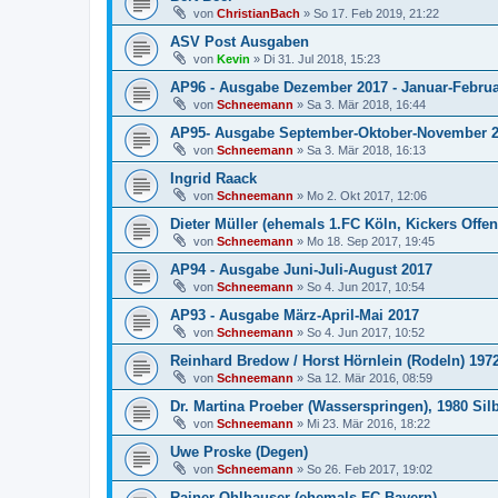
von
ChristianBach
»
So 17. Feb 2019, 21:22
ASV Post Ausgaben
von
Kevin
»
Di 31. Jul 2018, 15:23
AP96 - Ausgabe Dezember 2017 - Januar-Februa
von
Schneemann
»
Sa 3. Mär 2018, 16:44
AP95- Ausgabe September-Oktober-November 
von
Schneemann
»
Sa 3. Mär 2018, 16:13
Ingrid Raack
von
Schneemann
»
Mo 2. Okt 2017, 12:06
Dieter Müller (ehemals 1.FC Köln, Kickers Offen
von
Schneemann
»
Mo 18. Sep 2017, 19:45
AP94 - Ausgabe Juni-Juli-August 2017
von
Schneemann
»
So 4. Jun 2017, 10:54
AP93 - Ausgabe März-April-Mai 2017
von
Schneemann
»
So 4. Jun 2017, 10:52
Reinhard Bredow / Horst Hörnlein (Rodeln) 197
von
Schneemann
»
Sa 12. Mär 2016, 08:59
Dr. Martina Proeber (Wasserspringen), 1980 Sil
von
Schneemann
»
Mi 23. Mär 2016, 18:22
Uwe Proske (Degen)
von
Schneemann
»
So 26. Feb 2017, 19:02
Rainer Ohlhauser (ehemals FC Bayern)