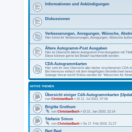
Informationen und Ankündigungen
Diskussionen
Verbesserungen, Anregungen, Wünsche, Abst
Hier könnt ihr Verbesserungen, Anregungen, Wünsche äuße
Ältere Autogramm-Post Ausgaben
Hier ist Übersicht älterer Autogramm-Post Ausgaben mit Titelb
Diese können gerne bei Bedarf nachbestellt werden.
CDA-Autogrammkarten
Hier seht ihr eine Übersicht aller bisher erschienenen CDA
Bei Interesse einfach mit dem beigefügten Bestellschein beste
Solange Vorrat reicht! Erlöse werden für "Menschen für Kind
AKTIVE THEMEN
Übersicht einiger CdA-Autogrammkarten (Update
von
ChristianBach
»
Di 12. Jul 2022, 07:06
Brigitte Grothum
von
ChristianBach
»
Di 21. Jan 2020, 22:14
Stefanie Simon
von
ChristianBach
»
So 17. Feb 2019, 21:27
Bert Beel